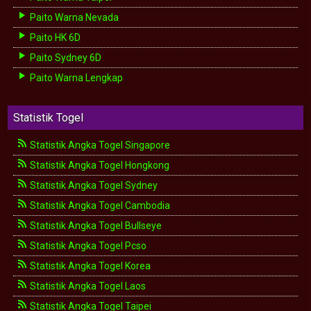
Paito Warna Nevada
Paito HK 6D
Paito Sydney 6D
Paito Warna Lengkap
Statistik Togel
Statistik Angka Togel Singapore
Statistik Angka Togel Hongkong
Statistik Angka Togel Sydney
Statistik Angka Togel Cambodia
Statistik Angka Togel Bullseye
Statistik Angka Togel Pcso
Statistik Angka Togel Korea
Statistik Angka Togel Laos
Statistik Angka Togel Taipei