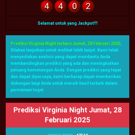
4
4
0
2
Selamat untuk yang Jackpot!!!
Prediksi Virginia Night terbaru Jumat, 28 Februari 2025
,
Silakan lanjutkan untuk melihat lebih lanjut. Kami telah
menyediakan analisis yang dapat membantu Anda
membandingkan prediksi yang ada dan meningkatkan
peluang kemenangan Anda. Dengan prediksi yang tepat
dan dapat dipercaya, kami berharap dapat memberikan
dukungan bagi Anda untuk meraih hasil terbaik dalam
permainan togel.
Prediksi Virginia Night Jumat, 28
Februari 2025