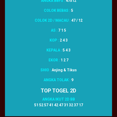
ANGKA BBFS :
47512
COLOK BEBAS :
5
COLOK 2D / MACAU :
47 / 12
AS :
7 1 5
KOP :
2 4 3
KEPALA :
5 4 3
EKOR :
1 2 7
SHIO :
Anjing & Tikus
ANGKA TOLAK :
9
TOP TOGEL 2D
ANGKA IKUT 2D BB
51 52 57 41 42 47 31 32 37 17