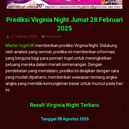
Prediksi Virginia Night Jumat 28 Februari
2025
27 Februari 2025
Komentar
Master togel HK
memberikan prediksi Virginia Night Didukung
oleh analisis yang cermat, prediksi ini memberikan informasi
yang berguna bagi para pemain togel untuk meningkatkan
peluang mereka dalam meraih kemenangan. Dengan
pendekatan yang mendalam, prediksi ini disajikan dengan cara
yang mudah dipahami, memberikan wawasan tentang angka-
angka yang memiliki kemungkinan besar untuk muncul pada hari
ini.
Result Virginia Night Terbaru
Tanggal 08 Agustus 2026