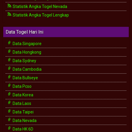
Statistik Angka Togel Nevada
Statistik Angka Togel Lengkap
Data Togel Hari Ini
Data Singapore
Data Hongkong
Data Sydney
Data Cambodia
Data Bullseye
Data Pcso
Data Korea
Data Laos
Data Taipei
Data Nevada
Data HK 6D