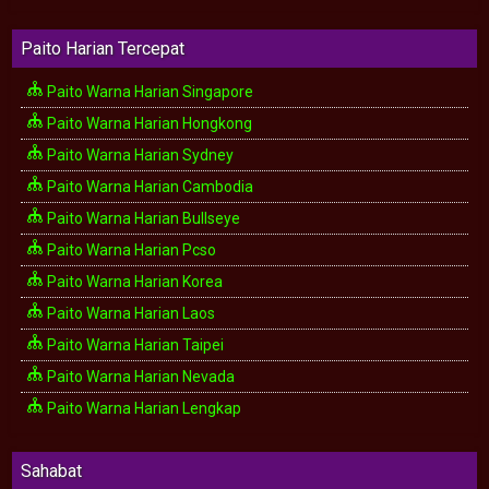
Paito Harian Tercepat
Paito Warna Harian Singapore
Paito Warna Harian Hongkong
Paito Warna Harian Sydney
Paito Warna Harian Cambodia
Paito Warna Harian Bullseye
Paito Warna Harian Pcso
Paito Warna Harian Korea
Paito Warna Harian Laos
Paito Warna Harian Taipei
Paito Warna Harian Nevada
Paito Warna Harian Lengkap
Sahabat