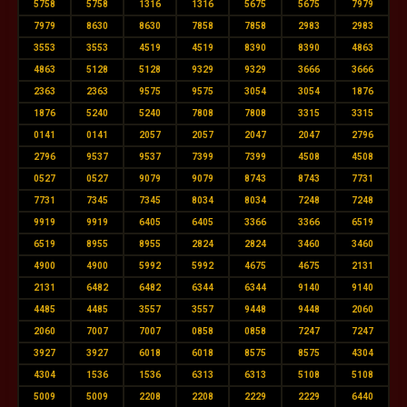
5758
5758
1316
1316
5675
5675
7979
7979
8630
8630
7858
7858
2983
2983
3553
3553
4519
4519
8390
8390
4863
4863
5128
5128
9329
9329
3666
3666
2363
2363
9575
9575
3054
3054
1876
1876
5240
5240
7808
7808
3315
3315
0141
0141
2057
2057
2047
2047
2796
2796
9537
9537
7399
7399
4508
4508
0527
0527
9079
9079
8743
8743
7731
7731
7345
7345
8034
8034
7248
7248
9919
9919
6405
6405
3366
3366
6519
6519
8955
8955
2824
2824
3460
3460
4900
4900
5992
5992
4675
4675
2131
2131
6482
6482
6344
6344
9140
9140
4485
4485
3557
3557
9448
9448
2060
2060
7007
7007
0858
0858
7247
7247
3927
3927
6018
6018
8575
8575
4304
4304
1536
1536
6313
6313
5108
5108
5009
5009
2208
2208
2229
2229
6440