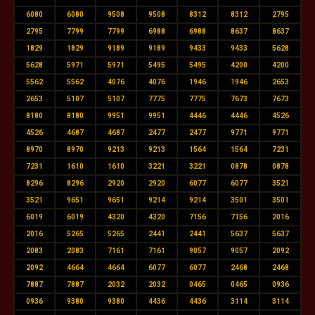
6080
6080
9508
9508
8312
8312
2795
2795
7799
7799
6988
6988
8637
8637
1829
1829
9189
9189
9433
9433
5628
5628
5971
5971
5495
5495
4200
4200
5562
5562
4076
4076
1946
1946
2653
2653
5107
5107
7775
7775
7673
7673
8180
8180
9951
9951
4446
4446
4526
4526
4687
4687
2477
2477
9771
9771
8970
8970
9213
9213
1564
1564
7231
7231
1610
1610
3221
3221
0878
0878
8296
8296
2920
2920
6077
6077
3521
3521
9651
9651
9214
9214
3501
3501
6019
6019
4320
4320
7156
7156
2016
2016
5265
5265
2441
2441
5637
5637
2083
2083
7161
7161
9057
9057
2092
2092
4664
4664
6077
6077
2468
2468
7887
7887
2032
2032
0465
0465
0936
0936
9380
9380
4436
4436
3114
3114