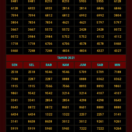
0481
0481
8210
8210
5955
5955
6128
6128
6933
6933
2814
2814
6846
6846
7094
7094
6812
6812
6992
6992
3804
3804
7834
7834
4621
4621
5797
5797
3667
3667
5572
5572
2428
2428
0072
0072
3984
3984
5752
5752
4112
4112
1718
1718
6706
6706
4578
4578
0460
0460
7248
7248
4834
4834
4327
4327
TAHUN 2021
SEN
SEL
RAB
KAM
JUM
SAB
MIN
2518
2518
9546
9546
5709
5709
7188
7188
2287
2287
0888
0888
0362
0362
1915
1915
7566
7566
8893
8893
9861
9861
9542
9542
3214
3214
4107
4107
3341
3341
2854
2854
4298
4298
0643
0643
0872
0872
8601
8601
8880
8880
6434
6434
1322
1322
2257
2257
3141
3141
8638
8638
3012
3012
9261
9261
5919
5919
5965
5965
7222
7222
9264