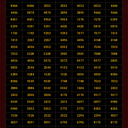
8466
8466
2553
2553
6532
6532
4446
4446
0874
0874
2890
2890
9666
9666
8451
8451
9954
9954
1570
1570
5299
5299
9291
9291
4425
4425
5810
5810
1743
1743
9292
9292
7077
7077
7413
7413
2267
2267
4496
4496
4168
4168
4336
4336
0352
0352
7544
7544
7332
7332
5228
5228
2905
2905
7088
7088
4036
4036
3072
3072
0977
0977
3835
3835
2544
2544
9132
9132
3010
3010
3284
3284
1525
1525
4350
4350
8386
8386
9549
9549
7748
7748
7532
7532
2886
2886
0342
0342
1604
1604
2432
2432
2006
2006
4170
4170
9017
9017
0949
0949
2413
2413
6097
6097
0980
0980
5052
5052
3773
3773
8250
8250
1526
1526
2322
2322
2294
2294
4507
4507
4091
4091
6796
6796
8173
8173