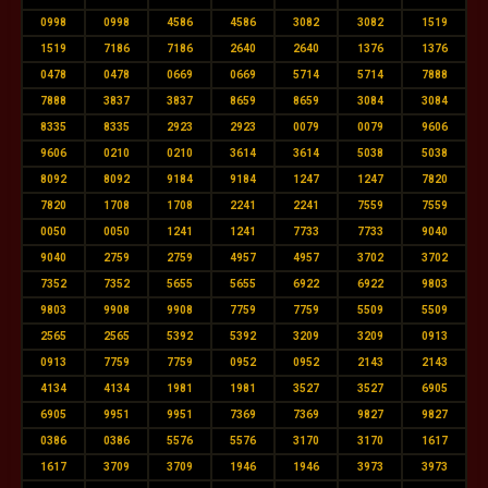
0998
0998
4586
4586
3082
3082
1519
1519
7186
7186
2640
2640
1376
1376
0478
0478
0669
0669
5714
5714
7888
7888
3837
3837
8659
8659
3084
3084
8335
8335
2923
2923
0079
0079
9606
9606
0210
0210
3614
3614
5038
5038
8092
8092
9184
9184
1247
1247
7820
7820
1708
1708
2241
2241
7559
7559
0050
0050
1241
1241
7733
7733
9040
9040
2759
2759
4957
4957
3702
3702
7352
7352
5655
5655
6922
6922
9803
9803
9908
9908
7759
7759
5509
5509
2565
2565
5392
5392
3209
3209
0913
0913
7759
7759
0952
0952
2143
2143
4134
4134
1981
1981
3527
3527
6905
6905
9951
9951
7369
7369
9827
9827
0386
0386
5576
5576
3170
3170
1617
1617
3709
3709
1946
1946
3973
3973