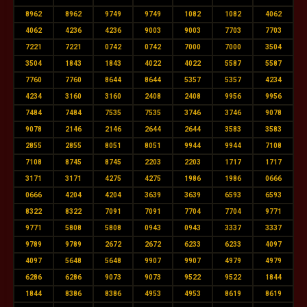
8962
8962
9749
9749
1082
1082
4062
4062
4236
4236
9003
9003
7703
7703
7221
7221
0742
0742
7000
7000
3504
3504
1843
1843
4022
4022
5587
5587
7760
7760
8644
8644
5357
5357
4234
4234
3160
3160
2408
2408
9956
9956
7484
7484
7535
7535
3746
3746
9078
9078
2146
2146
2644
2644
3583
3583
2855
2855
8051
8051
9944
9944
7108
7108
8745
8745
2203
2203
1717
1717
3171
3171
4275
4275
1986
1986
0666
0666
4204
4204
3639
3639
6593
6593
8322
8322
7091
7091
7704
7704
9771
9771
5808
5808
0943
0943
3337
3337
9789
9789
2672
2672
6233
6233
4097
4097
5648
5648
9907
9907
4979
4979
6286
6286
9073
9073
9522
9522
1844
1844
8386
8386
4953
4953
8619
8619