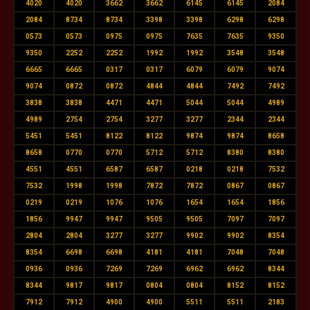
4020
4020
3662
3662
6145
6145
2084
2084
8734
8734
3398
3398
6298
6298
0573
0573
0975
0975
7635
7635
9350
9350
2252
2252
1992
1992
3548
3548
6665
6665
0317
0317
6079
6079
9074
9074
0872
0872
4844
4844
7492
7492
3838
3838
4471
4471
5044
5044
4989
4989
2754
2754
3277
3277
2344
2344
5451
5451
8122
8122
9874
9874
8658
8658
0770
0770
5712
5712
8380
8380
4551
4551
6587
6587
0218
0218
7532
7532
1998
1998
7872
7872
0867
0867
0219
0219
1076
1076
1654
1654
1856
1856
9947
9947
9505
9505
7097
7097
2804
2804
3277
3277
9902
9902
8354
8354
6698
6698
4181
4181
7048
7048
0936
0936
7269
7269
6962
6962
8344
8344
9817
9817
0804
0804
8152
8152
7912
7912
4900
4900
5511
5511
2183