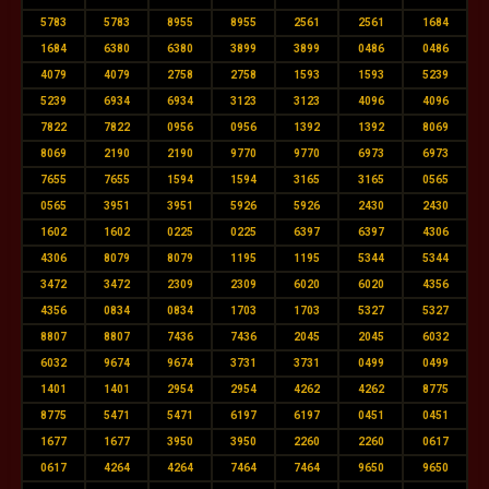
5783
5783
8955
8955
2561
2561
1684
1684
6380
6380
3899
3899
0486
0486
4079
4079
2758
2758
1593
1593
5239
5239
6934
6934
3123
3123
4096
4096
7822
7822
0956
0956
1392
1392
8069
8069
2190
2190
9770
9770
6973
6973
7655
7655
1594
1594
3165
3165
0565
0565
3951
3951
5926
5926
2430
2430
1602
1602
0225
0225
6397
6397
4306
4306
8079
8079
1195
1195
5344
5344
3472
3472
2309
2309
6020
6020
4356
4356
0834
0834
1703
1703
5327
5327
8807
8807
7436
7436
2045
2045
6032
6032
9674
9674
3731
3731
0499
0499
1401
1401
2954
2954
4262
4262
8775
8775
5471
5471
6197
6197
0451
0451
1677
1677
3950
3950
2260
2260
0617
0617
4264
4264
7464
7464
9650
9650