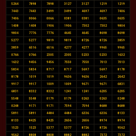
5264
7898
7898
3127
3127
1219
1219
7443
7443
3499
3499
4697
4697
7406
7406
0066
0066
0381
0381
0635
0635
1408
1408
1906
1906
7302
7302
9804
9804
7776
7776
4645
4645
8698
8698
5277
5277
9819
9819
8726
8726
3859
3859
6516
6516
4277
4277
9965
9965
0766
0766
2305
2305
5233
5233
1632
1632
9456
9456
7550
7550
7013
7013
5834
5834
8717
8717
5697
5697
8178
8178
1019
1019
9636
9636
2642
2642
9917
9917
1009
1009
9671
9671
6831
6831
8332
8332
1241
1241
6205
6205
5548
5548
0179
0179
0263
0263
0248
0248
9171
9171
7594
7594
8688
8688
5891
5891
4484
4484
6336
6336
8133
8133
8425
8425
2656
2656
8974
8974
1523
1523
5377
5377
8726
8726
9562
9562
8808
8808
8882
8882
7372
7372