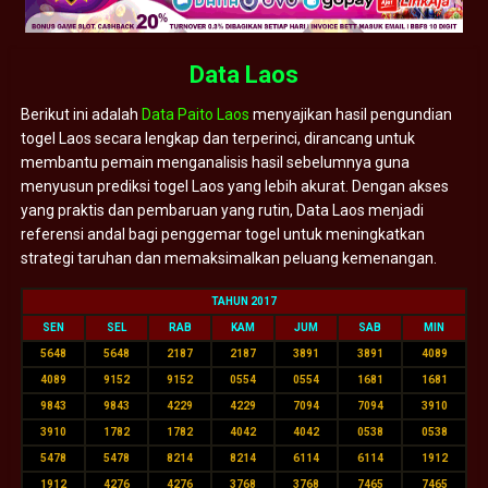
Data Laos
Berikut ini adalah
Data Paito Laos
menyajikan hasil pengundian
togel Laos secara lengkap dan terperinci, dirancang untuk
membantu pemain menganalisis hasil sebelumnya guna
menyusun prediksi togel Laos yang lebih akurat. Dengan akses
yang praktis dan pembaruan yang rutin, Data Laos menjadi
referensi andal bagi penggemar togel untuk meningkatkan
strategi taruhan dan memaksimalkan peluang kemenangan.
TAHUN 2017
SEN
SEL
RAB
KAM
JUM
SAB
MIN
5648
5648
2187
2187
3891
3891
4089
4089
9152
9152
0554
0554
1681
1681
9843
9843
4229
4229
7094
7094
3910
3910
1782
1782
4042
4042
0538
0538
5478
5478
8214
8214
6114
6114
1912
1912
4276
4276
3768
3768
7465
7465