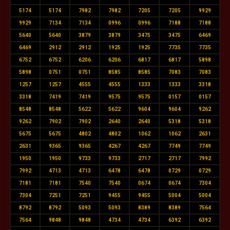
5174
5174
7982
7982
7205
7205
9929
9929
7134
7134
0996
0996
7188
7188
5640
5640
3879
3879
3475
3475
6469
6469
2912
2912
1925
1925
7735
7735
6752
6752
6206
6206
6817
6817
5898
5898
0751
0751
8585
8585
7083
7083
1257
1257
4555
4555
1333
1333
3318
3318
7419
7419
9575
9575
0157
0157
8548
8548
5622
5622
9604
9604
9262
9262
7902
7902
2640
2640
5318
5318
5675
5675
4802
4802
1062
1062
2631
2631
9365
9365
4267
4267
7749
7749
1950
1950
9733
9733
2717
2717
7992
7992
4713
4713
6478
6478
0729
0729
7181
7181
7540
7540
0674
0674
7304
7304
7251
7251
9455
9455
5004
5004
8792
8792
5093
5093
8389
8389
7564
7564
9848
9848
4734
4734
6392
6392