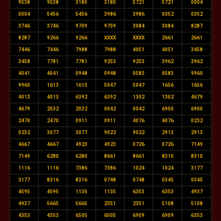
9538
9538
3180
3180
5721
5721
0004
0004
5456
5456
3986
3986
0352
0352
3746
3746
9709
9709
3084
3084
8287
8287
9266
9266
XXXX
XXXX
2661
2661
7446
7446
7988
7988
4051
4051
3458
3458
7781
7781
9253
9253
3962
3962
4041
4041
0948
0948
0583
0583
9960
9960
1613
1613
5047
5047
1656
1656
4013
4013
6392
6392
1302
1302
4679
4679
2032
2032
0042
0042
6900
6900
2470
2470
0911
0911
4076
4076
0232
0232
3077
3077
9022
9022
2913
2913
4667
4667
4923
4923
0726
0726
7149
7149
6280
6280
8661
8661
8310
8310
1116
1116
7386
7386
1024
1024
3177
3177
8316
8316
0748
0748
0345
0345
4595
4595
1135
1135
6353
6353
4937
4937
5665
5665
2351
2351
5108
5108
4353
4353
6505
6505
6909
6909
6353