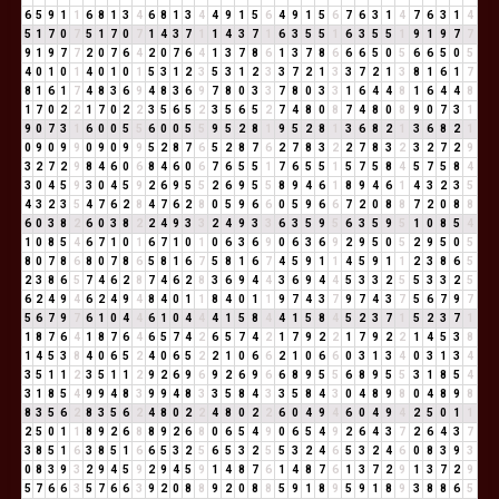
6
5
9
1
1
6
8
1
3
4
6
8
1
3
4
4
9
1
5
6
4
9
1
5
6
7
6
3
1
4
7
6
3
1
4
5
1
7
0
7
5
1
7
0
7
1
4
3
7
1
1
4
3
7
1
6
3
5
5
1
6
3
5
5
1
9
1
9
7
7
9
1
9
7
7
2
0
7
6
4
2
0
7
6
4
1
3
7
8
6
1
3
7
8
6
6
6
5
0
5
6
6
5
0
5
4
0
1
0
1
4
0
1
0
1
5
3
1
2
3
5
3
1
2
3
3
7
2
1
3
3
7
2
1
3
8
1
6
1
7
8
1
6
1
7
4
8
3
6
9
4
8
3
6
9
7
8
0
3
3
7
8
0
3
3
1
6
4
4
8
1
6
4
4
8
1
7
0
2
2
1
7
0
2
2
3
5
6
5
2
3
5
6
5
2
7
4
8
0
8
7
4
8
0
8
9
0
7
3
1
9
0
7
3
1
6
0
0
5
5
6
0
0
5
5
9
5
2
8
1
9
5
2
8
1
3
6
8
2
1
3
6
8
2
1
0
9
0
9
9
0
9
0
9
9
5
2
8
7
6
5
2
8
7
6
2
7
8
3
2
2
7
8
3
2
3
2
7
2
9
3
2
7
2
9
8
4
6
0
6
8
4
6
0
6
7
6
5
5
1
7
6
5
5
1
5
7
5
8
4
5
7
5
8
4
3
0
4
5
9
3
0
4
5
9
2
6
9
5
5
2
6
9
5
5
8
9
4
6
1
8
9
4
6
1
4
3
2
3
5
4
3
2
3
5
4
7
6
2
8
4
7
6
2
8
0
5
9
6
6
0
5
9
6
6
7
2
0
8
8
7
2
0
8
8
6
0
3
8
2
6
0
3
8
2
2
4
9
3
3
2
4
9
3
3
6
3
5
9
5
6
3
5
9
5
1
0
8
5
4
1
0
8
5
4
6
7
1
0
1
6
7
1
0
1
0
6
3
6
9
0
6
3
6
9
2
9
5
0
5
2
9
5
0
5
8
0
7
8
6
8
0
7
8
6
5
8
1
6
7
5
8
1
6
7
4
5
9
1
1
4
5
9
1
1
2
3
8
6
5
2
3
8
6
5
7
4
6
2
8
7
4
6
2
8
3
6
9
4
4
3
6
9
4
4
5
3
3
2
5
5
3
3
2
5
6
2
4
9
4
6
2
4
9
4
8
4
0
1
1
8
4
0
1
1
9
7
4
3
7
9
7
4
3
7
5
6
7
9
7
5
6
7
9
7
6
1
0
4
4
6
1
0
4
4
4
1
5
8
4
4
1
5
8
4
5
2
3
7
1
5
2
3
7
1
1
8
7
6
4
1
8
7
6
4
6
5
7
4
2
6
5
7
4
2
1
7
9
2
2
1
7
9
2
2
1
4
5
3
8
1
4
5
3
8
4
0
6
5
2
4
0
6
5
2
2
1
0
6
6
2
1
0
6
6
0
3
1
3
4
0
3
1
3
4
3
5
1
1
2
3
5
1
1
2
9
2
6
9
6
9
2
6
9
6
6
8
9
5
5
6
8
9
5
5
3
1
8
5
4
3
1
8
5
4
9
9
4
8
3
9
9
4
8
3
3
5
8
4
3
3
5
8
4
3
0
4
8
9
8
0
4
8
9
8
8
3
5
6
2
8
3
5
6
2
4
8
0
2
2
4
8
0
2
2
6
0
4
9
4
6
0
4
9
4
2
5
0
1
1
2
5
0
1
1
8
9
2
6
8
8
9
2
6
8
0
6
5
4
9
0
6
5
4
9
2
6
4
3
7
2
6
4
3
7
3
8
5
1
6
3
8
5
1
6
6
5
3
2
5
6
5
3
2
5
5
3
2
4
6
5
3
2
4
6
0
8
3
9
3
0
8
3
9
3
2
9
4
5
9
2
9
4
5
9
1
4
8
7
6
1
4
8
7
6
1
3
7
2
9
1
3
7
2
9
5
7
6
6
3
5
7
6
6
3
9
2
0
8
8
9
2
0
8
8
5
9
1
8
9
5
9
1
8
9
3
8
8
6
5