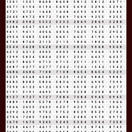
1
3
0
1
1
1
3
0
1
1
8
6
0
8
8
8
6
0
8
8
5
8
1
2
3
5
8
1
2
3
4
0
7
1
8
4
0
7
1
8
0
1
9
4
4
0
1
9
4
4
5
6
9
0
9
5
6
9
0
9
3
2
9
6
6
3
2
9
6
6
4
7
2
1
3
4
7
2
1
3
1
6
4
8
3
1
6
4
8
3
6
0
9
3
3
6
0
9
3
3
2
0
4
5
9
2
0
4
5
9
8
9
7
2
9
8
9
7
2
9
7
6
0
9
9
7
6
0
9
9
9
2
5
5
1
9
2
5
5
1
0
9
8
2
1
0
9
8
2
1
5
3
3
2
5
5
3
3
2
5
2
8
6
9
6
2
8
6
9
6
3
2
8
8
7
3
2
8
8
7
6
5
4
7
2
6
5
4
7
2
1
0
0
9
9
1
0
0
9
9
0
6
7
5
3
0
6
7
5
3
9
4
1
1
2
9
4
1
1
2
4
0
5
6
2
4
0
5
6
2
7
6
2
5
7
7
6
2
5
7
2
9
5
4
9
2
9
5
4
9
5
4
8
3
2
5
4
8
3
2
6
6
0
1
1
6
6
0
1
1
4
1
9
6
6
4
1
9
6
6
8
7
6
0
6
8
7
6
0
6
2
1
1
5
6
2
1
1
5
6
1
8
0
6
6
1
8
0
6
6
3
5
4
4
8
3
5
4
4
8
5
6
2
8
1
5
6
2
8
1
0
8
2
3
5
0
8
2
3
5
9
0
6
8
5
9
0
6
8
5
6
2
1
2
3
6
2
1
2
3
4
0
0
5
5
4
0
0
5
5
9
4
6
0
6
9
4
6
0
6
1
3
9
9
9
1
3
9
9
9
5
8
3
4
7
5
8
3
4
7
2
3
0
1
1
2
3
0
1
1
6
4
3
7
1
6
4
3
7
1
8
6
5
7
3
8
6
5
7
3
0
7
1
3
4
0
7
1
3
4
2
5
1
1
2
2
5
1
1
2
3
0
8
7
6
3
0
8
7
6
0
2
7
7
5
0
2
7
7
5
7
2
4
2
6
7
2
4
2
6
1
5
4
2
6
1
5
4
2
6
4
6
8
6
5
4
6
8
6
5
7
1
0
8
8
7
1
0
8
8
8
6
5
4
9
8
6
5
4
9
5
2
2
9
2
5
2
2
9
2
6
5
6
8
5
6
5
6
8
5
1
4
2
0
2
1
4
2
0
2
9
8
8
5
4
9
8
8
5
4
8
0
8
3
2
8
0
8
3
2
5
8
3
6
9
5
8
3
6
9
6
9
0
5
5
6
9
0
5
5
7
3
9
0
9
7
3
9
0
9
6
1
2
2
4
6
1
2
2
4
0
5
1
8
9
0
5
1
8
9
0
2
7
7
5
0
2
7
7
5
3
1
9
1
1
3
1
9
1
1
4
6
9
5
5
4
6
9
5
5
2
2
5
8
4
2
2
5
8
4
8
1
3
7
1
8
1
3
7
1
9
7
2
7
9
9
7
2
7
9
7
0
8
4
3
7
0
8
4
3
0
9
4
5
9
0
9
4
5
9
1
8
8
9
8
1
8
8
9
8
5
3
7
8
6
5
3
7
8
6
9
5
4
0
4
9
5
4
0
4
1
0
6
6
3
1
0
6
6
3
2
6
3
3
6
2
6
3
3
6
4
2
3
7
1
4
2
3
7
1
3
5
6
1
7
3
5
6
1
7
6
2
9
2
2
6
2
9
2
2
9
7
5
2
7
9
7
5
2
7
8
5
2
9
2
8
5
2
9
2
2
7
0
4
4
2
7
0
4
4
7
2
8
3
2
7
2
8
3
2
3
4
8
5
4
3
4
8
5
4
0
9
7
0
7
0
9
7
0
7
1
6
7
0
7
1
6
7
0
7
9
2
4
5
9
9
2
4
5
9
5
3
0
4
4
5
3
0
4
4
7
2
5
8
4
7
2
5
8
4
4
6
1
7
8
4
6
1
7
8
5
4
1
2
3
5
4
1
2
3
8
7
4
5
9
8
7
4
5
9