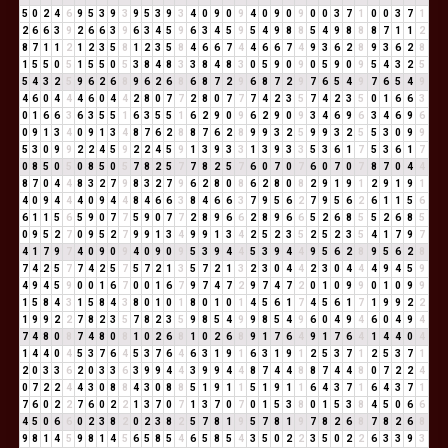
5
0
2
4
6
9
5
3
9
3
9
5
3
9
3
4
0
9
0
9
4
0
9
0
9
0
0
3
7
1
0
0
3
7
1
2
6
6
3
9
2
6
6
3
9
6
3
4
5
9
6
3
4
5
9
5
4
9
8
8
5
4
9
8
8
8
7
1
1
2
8
7
1
1
2
1
2
3
5
8
1
2
3
5
8
4
6
6
7
4
4
6
6
7
4
9
3
6
2
8
9
3
6
2
8
1
5
5
0
5
1
5
5
0
5
3
8
4
8
3
3
8
4
8
3
0
5
9
0
9
0
5
9
0
9
5
4
3
2
5
5
4
3
2
5
9
6
2
6
8
9
6
2
6
8
6
8
7
2
9
6
8
7
2
9
7
6
5
4
9
7
6
5
4
9
4
6
0
4
4
4
6
0
4
4
2
8
0
7
7
2
8
0
7
7
7
4
2
3
5
7
4
2
3
5
0
1
6
6
3
0
1
6
6
3
6
3
5
5
1
6
3
5
5
1
6
2
9
0
9
6
2
9
0
9
3
4
6
9
6
3
4
6
9
6
0
9
1
3
4
0
9
1
3
4
8
7
6
2
8
8
7
6
2
8
9
9
3
2
5
9
9
3
2
5
5
3
0
9
9
5
3
0
9
9
2
2
4
5
9
2
2
4
5
9
1
3
9
3
3
1
3
9
3
3
5
3
6
1
7
5
3
6
1
7
0
8
5
0
5
0
8
5
0
5
7
8
2
5
7
7
8
2
5
7
6
0
7
0
7
6
0
7
0
7
8
7
0
4
4
8
7
0
4
4
8
3
2
7
9
8
3
2
7
9
6
2
8
0
8
6
2
8
0
8
2
9
1
9
1
2
9
1
9
1
4
0
9
4
4
4
0
9
4
4
8
4
6
6
3
8
4
6
6
3
7
9
5
6
2
7
9
5
6
2
6
1
1
5
6
6
1
1
5
6
5
9
0
7
7
5
9
0
7
7
2
8
9
6
6
2
8
9
6
6
5
2
6
8
5
5
2
6
8
5
0
9
5
2
7
0
9
5
2
7
9
9
1
3
4
9
9
1
3
4
2
5
2
3
5
2
5
2
3
5
4
1
7
9
7
4
1
7
9
7
4
0
9
0
9
4
0
9
0
9
5
3
9
4
4
5
3
9
4
4
9
5
6
2
8
9
5
6
2
8
7
4
2
5
7
7
4
2
5
7
5
7
2
1
3
5
7
2
1
3
2
3
0
4
4
2
3
0
4
4
4
9
4
5
9
4
9
4
5
9
0
0
1
6
7
0
0
1
6
7
9
7
4
7
2
9
7
4
7
2
0
1
0
9
9
0
1
0
9
9
1
5
8
4
3
1
5
8
4
3
8
0
1
0
1
8
0
1
0
1
4
5
6
1
7
4
5
6
1
7
1
9
9
2
2
1
9
9
2
2
7
8
2
3
5
7
8
2
3
5
9
8
5
4
9
9
8
5
4
9
6
0
4
9
4
6
0
4
9
4
7
4
8
0
8
7
4
8
0
8
1
0
2
6
8
1
0
2
6
8
9
1
7
6
4
9
1
7
6
4
1
4
4
0
4
1
4
4
0
4
5
3
7
6
4
5
3
7
6
4
6
3
1
9
1
6
3
1
9
1
2
5
3
7
1
2
5
3
7
1
2
0
3
3
6
2
0
3
3
6
3
9
9
4
4
3
9
9
4
4
8
7
4
4
8
8
7
4
4
8
0
7
2
2
4
0
7
2
2
4
4
3
0
8
8
4
3
0
8
8
5
1
9
1
1
5
1
9
1
1
6
4
3
7
1
6
4
3
7
1
7
6
0
2
2
7
6
0
2
2
1
3
7
0
7
1
3
7
0
7
0
1
5
3
8
0
1
5
3
8
4
5
0
6
6
4
5
0
6
6
0
2
3
8
2
0
2
3
8
2
5
7
8
1
9
5
7
8
1
9
7
8
2
6
8
7
8
2
6
8
9
8
1
4
5
9
8
1
4
5
6
5
8
5
4
6
5
8
5
4
3
5
0
2
2
3
5
0
2
2
6
3
3
9
3