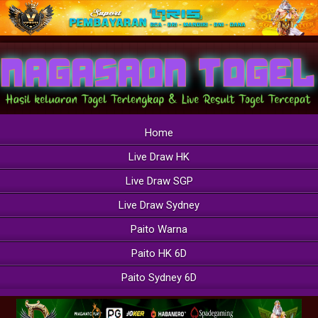
Home
Live Draw HK
Live Draw SGP
Live Draw Sydney
Paito Warna
Paito HK 6D
Paito Sydney 6D