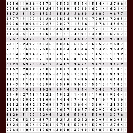
1
0
3
6
9
1
0
3
6
9
0
5
7
3
1
0
5
7
3
1
5
3
4
4
8
5
3
4
4
8
2
7
8
6
5
2
7
8
6
5
6
8
2
6
8
6
8
2
6
8
4
0
1
0
1
4
0
1
0
1
6
2
1
4
5
6
2
1
4
5
8
1
7
2
9
8
1
7
2
9
1
5
3
2
5
1
5
3
2
5
2
6
8
0
8
2
6
8
0
8
9
6
7
7
5
9
6
7
7
5
9
1
2
0
2
9
1
2
0
2
7
8
7
4
2
7
8
7
4
2
7
2
0
3
3
7
2
0
3
3
5
0
0
6
6
5
0
0
6
6
2
0
2
7
9
2
0
2
7
9
1
5
7
6
4
1
5
7
6
4
4
3
6
4
1
4
3
6
4
1
6
6
0
2
2
6
6
0
2
2
3
6
3
0
3
3
6
3
0
3
7
2
1
1
2
7
2
1
1
2
4
1
7
4
2
4
1
7
4
2
8
1
6
1
7
8
1
6
1
7
4
3
0
1
1
4
3
0
1
1
6
7
6
7
4
6
7
6
7
4
6
4
7
0
7
6
4
7
0
7
3
4
1
7
8
3
4
1
7
8
9
0
8
8
7
9
0
8
8
7
2
3
9
7
7
2
3
9
7
7
8
0
3
6
9
8
0
3
6
9
6
0
5
7
3
6
0
5
7
3
2
6
8
7
6
2
6
8
7
6
7
6
0
6
6
7
6
0
6
6
4
0
3
4
7
4
0
3
4
7
9
6
3
2
5
9
6
3
2
5
5
0
9
4
4
5
0
9
4
4
7
0
7
1
8
7
0
7
1
8
1
4
5
0
5
1
4
5
0
5
1
0
9
2
2
1
0
9
2
2
2
5
3
0
3
2
5
3
0
3
0
5
1
6
7
0
5
1
6
7
5
3
9
0
9
5
3
9
0
9
6
9
2
3
5
6
9
2
3
5
0
4
1
2
3
0
4
1
2
3
9
4
2
1
3
9
4
2
1
3
3
1
6
2
8
3
1
6
2
8
2
0
8
2
1
2
0
8
2
1
8
8
9
7
7
8
8
9
7
7
7
5
8
3
2
7
5
8
3
2
4
9
0
7
7
4
9
0
7
7
0
1
8
5
4
0
1
8
5
4
7
3
8
9
8
7
3
8
9
8
9
1
9
3
3
9
1
9
3
3
8
1
0
9
9
8
1
0
9
9
7
4
8
6
5
7
4
8
6
5
6
1
4
9
4
6
1
4
9
4
1
9
4
3
7
1
9
4
3
7
6
5
9
0
9
6
5
9
0
9
5
6
1
3
4
5
6
1
3
4
1
1
0
3
3
1
1
0
3
3
1
6
2
5
7
1
6
2
5
7
7
9
4
4
8
7
9
4
4
8
7
0
4
5
9
7
0
4
5
9
2
7
4
8
3
2
7
4
8
3
4
9
2
2
4
4
9
2
2
4
1
4
0
8
8
1
4
0
8
8
9
3
6
4
1
9
3
6
4
1
3
8
6
0
6
3
8
6
0
6
7
4
8
4
3
7
4
8
4
3
7
8
1
6
7
7
8
1
6
7
8
6
9
2
2
8
6
9
2
2
3
7
6
8
5
3
7
6
8
5
3
6
0
4
4
3
6
0
4
4
2
8
3
0
3
2
8
3
0
3
5
5
4
0
4
5
5
4
0
4
4
6
7
7
5
4
6
7
7
5
6
2
9
0
9
6
2
9
0
9
5
1
2
0
2
5
1
2
0
2
7
2
9
6
6
7
2
9
6
6
5
9
9
3
3
5
9
9
3
3
3
0
7
6
4
3
0
7
6
4
5
3
7
2
9
5
3
7
2
9
5
2
4
2
6
5
2
4
2
6
0
2
9
5
5
0
2
9
5
5
1
6
2
4
6
1
6
2
4
6
0
7
8
4
3
0
7
8
4
3
5
0
9
9
9
5
0
9
9
9
2
7
6
4
1
2
7
6
4
1
1
0
6
9
6
1
0
6
9
6
3
0
9
0
9
3
0
9
0
9
5
4
8
9
8
5
4
8
9
8