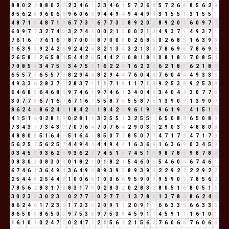
8
8
0
2
2
8
8
0
2
2
2
3
4
6
1
2
3
4
6
1
5
7
2
6
8
5
7
2
6
8
8
5
6
2
8
8
5
6
2
8
9
6
0
6
6
9
6
0
6
6
9
4
4
9
4
9
4
4
9
4
3
1
5
5
1
3
1
5
5
1
4
8
7
1
8
4
8
7
1
8
6
7
7
3
1
6
7
7
3
1
8
9
2
0
2
8
9
2
0
2
6
0
9
7
7
6
0
9
7
7
3
2
7
4
2
3
2
7
4
2
0
0
2
1
3
0
0
2
1
3
4
9
3
7
1
4
9
3
7
1
7
6
1
6
7
7
6
1
6
7
8
7
0
0
0
8
7
0
0
0
0
2
6
8
5
0
2
6
8
5
1
6
3
9
3
1
6
3
9
3
9
2
4
2
6
9
2
4
2
6
3
2
1
3
4
3
2
1
3
4
7
8
6
9
6
7
8
6
9
6
2
6
5
8
4
2
6
5
8
4
5
4
4
2
6
5
4
4
2
6
0
8
1
8
9
0
8
1
8
9
7
0
8
5
4
7
0
8
5
4
3
4
7
5
3
3
4
7
5
3
1
6
2
2
4
1
6
2
2
4
6
2
1
8
9
6
2
1
8
9
6
5
5
7
3
6
5
5
7
3
8
2
9
4
4
8
2
9
4
4
7
6
0
4
4
7
6
0
4
4
4
9
3
3
6
4
9
3
3
6
2
8
3
7
1
2
8
3
7
1
1
1
7
1
8
1
1
7
1
8
9
2
5
3
8
9
2
5
3
8
6
4
6
8
5
6
4
6
8
5
9
7
4
6
1
9
7
4
6
1
3
4
0
4
4
3
4
0
4
4
3
0
7
7
5
3
0
7
7
5
6
7
1
6
7
6
7
1
6
7
5
5
8
7
6
5
5
8
7
6
1
3
9
0
9
1
3
9
0
9
8
6
2
4
6
8
6
2
4
6
1
8
4
2
6
1
8
4
2
6
9
6
1
9
1
9
6
1
9
1
4
1
5
1
6
4
1
5
1
6
0
2
8
1
9
0
2
8
1
9
3
2
5
5
1
3
2
5
5
1
6
5
0
8
8
6
5
0
8
8
7
3
4
3
7
7
3
4
3
7
7
0
7
6
4
7
0
7
6
4
2
9
0
3
3
2
9
0
3
3
4
8
8
0
8
4
8
8
0
8
5
1
6
4
1
5
1
6
4
1
8
5
0
7
7
8
5
0
7
7
4
7
1
7
8
4
7
1
7
8
5
6
2
5
7
5
6
2
5
7
4
4
9
4
4
4
4
9
4
4
1
6
3
6
9
1
6
3
6
9
0
3
4
5
9
0
3
4
5
9
9
3
6
2
8
9
3
6
2
8
7
4
5
1
6
7
4
5
1
6
9
8
7
8
6
9
8
7
8
6
0
8
3
0
3
0
8
3
0
3
0
1
8
2
1
0
1
8
2
1
5
4
6
0
6
5
4
6
0
6
6
7
4
6
1
6
7
4
6
1
3
6
4
9
4
3
6
4
9
4
8
9
3
9
3
8
9
3
9
3
2
2
9
2
2
2
2
9
2
2
2
5
4
4
8
2
5
4
4
8
1
0
0
6
6
1
0
0
6
6
9
5
9
0
9
9
5
9
0
9
7
8
5
6
2
7
8
5
6
2
8
3
1
7
8
8
3
1
7
8
0
2
8
3
2
0
2
8
3
2
8
0
5
1
6
8
0
5
1
6
3
0
2
3
5
3
0
2
3
5
0
2
7
7
5
0
2
7
7
5
1
3
7
8
6
1
3
7
8
6
8
6
2
4
6
8
6
2
4
6
1
7
2
3
5
1
7
2
3
5
2
0
9
1
1
2
0
9
1
1
6
6
3
3
6
6
6
3
3
6
8
6
5
0
5
8
6
5
0
5
9
7
5
3
8
9
7
5
3
8
4
5
9
1
1
4
5
9
1
1
1
6
1
0
1
1
6
1
0
1
0
2
4
7
2
0
2
4
7
2
2
1
5
6
2
2
1
5
6
2
7
6
0
6
6
7
6
0
6
6