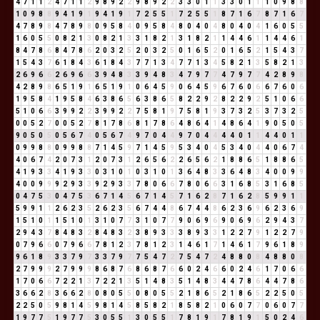
4
7
1
1
2
4
7
1
1
2
9
8
9
2
2
9
8
9
2
2
3
3
0
1
1
3
3
0
1
1
1
0
9
8
8
1
0
9
8
8
9
4
1
9
1
9
4
1
9
1
7
2
5
5
1
7
2
5
5
1
8
7
1
6
7
8
7
1
6
7
4
7
8
9
8
4
7
8
9
8
0
9
5
8
4
0
9
5
8
4
8
0
4
0
4
8
0
4
0
4
1
6
0
5
5
1
6
0
5
5
0
8
2
1
3
0
8
2
1
3
3
1
8
2
1
3
1
8
2
1
1
4
4
6
1
1
4
4
6
1
8
4
7
8
6
8
4
7
8
6
2
0
3
2
5
2
0
3
2
5
0
1
6
5
2
0
1
6
5
2
1
5
4
3
7
1
5
4
3
7
6
1
8
4
3
6
1
8
4
3
7
7
1
3
4
7
7
1
3
4
5
8
2
1
3
5
8
2
1
3
2
6
9
6
6
2
6
9
6
6
3
9
4
8
3
3
9
4
8
3
4
7
9
7
7
4
7
9
7
7
4
2
8
9
8
4
2
8
9
8
6
5
1
9
1
6
5
1
9
1
0
6
4
5
9
0
6
4
5
9
6
7
6
0
6
6
7
6
0
6
1
9
5
8
4
1
9
5
8
4
6
3
8
6
5
6
3
8
6
5
8
2
2
9
2
8
2
2
9
2
5
1
0
6
6
5
1
0
6
6
3
9
9
2
2
3
9
9
2
2
7
5
8
1
9
7
5
8
1
9
3
7
3
2
5
3
7
3
2
5
0
0
5
2
7
0
0
5
2
7
8
1
7
8
6
8
1
7
8
6
4
8
6
4
1
4
8
6
4
1
9
0
5
0
5
9
0
5
0
5
0
5
6
7
4
0
5
6
7
4
9
7
0
4
4
9
7
0
4
4
4
4
0
1
1
4
4
0
1
1
0
9
9
8
8
0
9
9
8
8
7
1
4
5
9
7
1
4
5
9
5
3
4
0
4
5
3
4
0
4
4
0
6
7
4
4
0
6
7
4
2
0
7
3
1
2
0
7
3
1
2
6
5
6
2
2
6
5
6
2
1
8
8
6
5
1
8
8
6
5
4
1
9
3
3
4
1
9
3
3
0
3
1
0
1
0
3
1
0
1
3
6
4
8
3
3
6
4
8
3
4
0
0
9
9
4
0
0
9
9
9
2
9
3
3
9
2
9
3
3
7
8
0
6
6
7
8
0
6
6
3
1
6
8
5
3
1
6
8
5
0
4
7
5
3
0
4
7
5
3
6
7
1
4
5
6
7
1
4
5
7
1
6
2
8
7
1
6
2
8
5
9
9
1
1
5
9
9
1
1
2
6
2
3
5
2
6
2
3
5
6
7
4
4
8
6
7
4
4
8
6
2
3
6
9
6
2
3
6
9
1
5
1
0
1
1
5
1
0
1
3
1
0
7
7
3
1
0
7
7
9
0
6
9
6
9
0
6
9
6
2
9
4
3
7
2
9
4
3
7
8
4
8
3
2
8
4
8
3
2
3
8
9
3
3
3
8
9
3
3
1
2
2
7
9
1
2
2
7
9
0
7
9
6
6
0
7
9
6
6
7
8
1
2
3
7
8
1
2
3
1
4
6
1
7
1
4
6
1
7
9
6
1
8
9
9
6
1
8
9
3
3
7
9
7
3
3
7
9
7
7
5
4
7
2
7
5
4
7
2
4
8
8
0
8
4
8
8
0
8
2
7
9
9
9
2
7
9
9
9
8
6
8
7
6
8
6
8
7
6
6
0
2
4
6
6
0
2
4
6
1
7
0
6
6
1
7
0
6
6
7
2
2
1
3
7
2
2
1
3
5
1
4
8
3
5
1
4
8
3
4
4
7
8
6
4
4
7
8
6
3
6
6
2
8
3
6
6
2
8
0
8
0
5
5
0
8
0
5
5
2
1
8
6
5
2
1
8
6
5
2
2
5
0
5
2
2
5
0
5
9
8
1
4
5
9
8
1
4
5
8
5
8
2
1
8
5
8
2
1
0
6
0
7
7
0
6
0
7
7
1
9
7
7
5
1
9
7
7
5
3
0
5
5
1
3
0
5
5
1
7
8
1
9
1
7
8
1
9
1
5
0
2
4
6