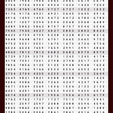
0
4
5
9
5
7
9
0
4
4
7
9
0
4
4
3
0
6
5
2
3
0
6
5
2
5
6
7
9
7
5
6
7
9
7
3
7
5
6
2
3
7
5
6
2
0
9
3
4
7
0
9
3
4
7
1
4
2
0
2
1
4
2
0
2
7
2
0
3
3
7
2
0
3
3
4
7
6
9
6
4
7
6
9
6
5
7
2
7
9
5
7
2
7
9
1
0
3
2
5
1
0
3
2
5
9
1
7
6
4
9
1
7
6
4
6
9
2
1
3
6
9
2
1
3
3
6
4
5
9
3
6
4
5
9
4
9
1
6
7
4
9
1
6
7
1
4
9
3
3
1
4
9
3
3
0
4
7
2
9
0
4
7
2
9
6
7
8
0
8
6
7
8
0
8
1
0
5
7
3
1
0
5
7
3
5
3
9
4
4
5
3
9
4
4
3
0
6
8
5
3
0
6
8
5
6
4
8
9
8
6
4
8
9
8
5
8
6
2
8
5
8
6
2
8
8
7
0
7
7
8
7
0
7
7
0
5
4
6
1
0
5
4
6
1
7
9
4
5
9
7
9
4
5
9
4
0
2
7
9
4
0
2
7
9
3
8
0
3
3
3
8
0
3
3
8
4
2
3
5
8
4
2
3
5
0
7
3
9
3
0
7
3
9
3
5
2
2
8
1
5
2
2
8
1
8
2
1
6
7
8
2
1
6
7
9
6
4
8
3
9
6
4
8
3
6
7
0
1
1
6
7
0
1
1
3
6
6
5
2
3
6
6
5
2
9
7
5
2
7
9
7
5
2
7
3
5
3
1
4
3
5
3
1
4
1
6
7
5
3
1
6
7
5
3
4
7
3
6
9
4
7
3
6
9
6
5
2
4
6
6
5
2
4
6
7
6
5
9
5
7
6
5
9
5
2
9
9
1
1
2
9
9
1
1
4
8
6
0
6
4
8
6
0
6
7
8
1
2
3
7
8
1
2
3
0
6
8
2
1
0
6
8
2
1
8
9
7
0
7
8
9
7
0
7
5
7
2
9
2
5
7
2
9
2
5
3
7
5
3
5
3
7
5
3
1
2
4
5
9
1
2
4
5
9
4
1
7
8
6
4
1
7
8
6
7
3
3
1
4
7
3
3
1
4
2
7
9
8
8
2
7
9
8
8
2
5
1
7
8
2
5
1
7
8
7
8
5
6
2
7
8
5
6
2
3
1
2
5
7
3
1
2
5
7
5
9
4
8
3
5
9
4
8
3
1
6
5
4
9
1
6
5
4
9
9
1
6
6
3
9
1
6
6
3
0
5
3
4
7
0
5
3
4
7
6
0
5
2
7
6
0
5
2
7
2
7
0
4
4
2
7
0
4
4
4
2
3
5
8
4
2
3
5
8
6
1
1
3
4
6
1
1
3
4
2
6
4
9
4
2
6
4
9
4
9
8
2
1
3
9
8
2
1
3
0
3
8
8
7
0
3
8
8
7
1
4
2
0
2
1
4
2
0
2
9
0
8
6
5
9
0
8
6
5
7
2
6
0
6
7
2
6
0
6
4
2
4
7
2
4
2
4
7
2
9
6
7
1
8
9
6
7
1
8
3
5
6
9
6
3
5
6
9
6
1
5
0
6
6
1
5
0
6
6
2
1
3
3
6
2
1
3
3
6
6
2
0
1
1
6
2
0
1
1
3
0
5
4
9
3
0
5
4
9
9
4
3
5
8
9
4
3
5
8
6
0
7
4
2
6
0
7
4
2
3
3
0
7
7
3
3
0
7
7
1
9
5
6
2
1
9
5
6
2
6
1
7
9
7
6
1
7
9
7
9
7
6
2
8
9
7
6
2
8
1
7
2
7
9
1
7
2
7
9
7
5
1
3
4
7
5
1
3
4
3
9
4
1
5
3
9
4
1
5
2
5
9
7
7
2
5
9
7
7
2
4
8
8
7
2
4
8
8
7
4
5
9
6
6
4
5
9
6
6
9
8
6
5
2
9
8
6
5
2
4
6
1
8
9
4
6
1
8
9
5
6
8
7
6
5
6
8
7
6
1
2
8
0
8
1
2
8
0
8
5
0
0
4
4
5
0
0
4
4
2
8
6
1
7
2
8
6
1
7
4
9
1
6
7
4
9
1
6
7