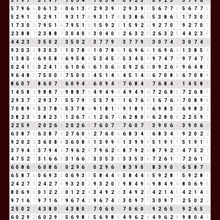
5
1
9
7
7
5
1
9
7
7
7
0
5
4
9
7
0
5
4
9
0
9
2
5
7
0
9
2
5
7
5
7
9
6
6
5
7
9
6
6
0
6
1
3
4
0
6
1
3
4
2
9
3
9
3
2
9
3
9
3
5
6
7
7
5
5
6
7
7
5
5
2
9
1
1
5
2
9
1
1
9
3
1
7
8
9
3
1
7
8
5
3
8
6
5
5
3
8
6
5
1
7
3
0
3
1
7
3
0
3
7
9
5
1
6
7
9
5
1
6
1
5
9
2
2
1
5
9
2
2
9
2
7
0
7
9
2
7
0
7
2
3
8
8
7
2
3
8
8
7
3
0
4
0
4
3
0
4
0
4
2
6
3
2
5
2
6
3
2
5
4
4
2
3
5
4
4
2
3
5
3
5
0
2
2
3
5
0
2
2
3
7
7
9
7
3
7
7
9
7
3
0
7
4
2
3
0
7
4
2
9
3
0
3
3
9
3
0
3
3
1
0
7
8
6
1
0
7
8
6
1
6
9
6
6
1
6
9
6
6
1
3
8
5
4
1
3
8
5
4
6
9
5
8
4
6
9
5
8
4
5
3
4
5
9
5
3
4
5
9
9
7
4
7
2
9
7
4
7
2
0
2
4
1
5
0
2
4
1
5
6
1
0
6
6
6
1
0
6
6
0
9
2
6
8
0
9
2
6
8
9
6
4
8
3
9
6
4
8
3
7
5
0
0
0
7
5
0
0
0
4
5
1
4
5
4
5
1
4
5
6
7
0
8
8
6
7
0
8
8
8
6
0
7
7
8
6
0
7
7
6
0
9
4
4
6
0
9
4
4
7
6
8
4
3
7
6
8
4
3
1
4
5
8
4
1
4
5
8
4
9
8
8
7
6
9
8
8
7
6
4
9
4
9
4
4
9
4
9
4
7
2
6
8
5
7
2
6
8
5
2
9
3
7
1
2
9
3
7
1
5
5
7
9
7
5
5
7
9
7
1
6
7
6
4
1
6
7
6
4
7
0
8
9
8
7
0
8
9
8
5
3
7
8
6
5
3
7
8
6
9
1
8
1
9
9
1
8
1
9
6
9
8
3
2
6
9
8
3
2
3
8
2
3
5
3
8
2
3
5
1
2
6
7
4
1
2
6
7
4
6
2
8
0
8
6
2
8
0
8
2
2
5
9
5
2
2
5
9
5
2
0
2
6
8
2
0
2
6
8
7
6
0
7
7
7
6
0
7
7
3
9
0
6
6
3
9
0
6
6
6
3
8
7
6
6
3
8
7
6
2
7
6
0
6
2
7
6
0
6
6
8
3
4
7
6
8
3
4
7
9
2
0
2
2
9
2
0
2
2
3
6
0
8
8
3
6
0
8
8
1
3
9
9
9
1
3
9
9
9
5
1
9
1
1
5
1
9
1
1
3
7
9
4
4
3
7
9
4
4
7
9
6
2
8
7
9
6
2
8
8
7
9
2
2
8
7
9
2
2
4
7
5
2
7
4
7
5
2
7
3
1
6
6
3
3
1
6
6
3
3
3
5
3
8
3
3
5
3
8
7
2
6
1
7
7
2
6
1
7
6
0
8
6
5
6
0
8
6
5
0
2
9
6
6
0
2
9
6
6
8
3
9
0
9
8
3
9
0
9
6
5
8
7
6
6
5
8
7
6
0
6
9
3
3
0
6
9
3
3
5
8
4
4
8
5
8
4
4
8
5
9
2
8
1
5
9
2
8
1
2
4
2
7
9
2
4
2
7
9
9
3
2
0
2
9
3
2
0
2
9
8
4
9
4
9
8
4
9
4
8
0
6
9
6
8
0
6
9
6
0
1
2
2
4
0
1
2
2
4
3
4
9
2
2
3
4
9
2
2
4
2
1
4
5
4
2
1
4
5
9
7
1
6
7
9
7
1
6
7
9
6
7
4
2
9
6
7
4
2
3
0
9
7
7
3
0
9
7
7
2
5
0
2
2
2
5
0
2
2
4
3
8
0
8
4
3
8
0
8
7
0
6
0
6
7
0
6
0
6
9
2
6
5
2
9
2
6
5
2
6
0
2
9
2
6
0
2
9
2
5
6
9
8
8
5
6
9
8
8
4
9
6
2
8
4
9
6
2
8
9
8
0
4
4