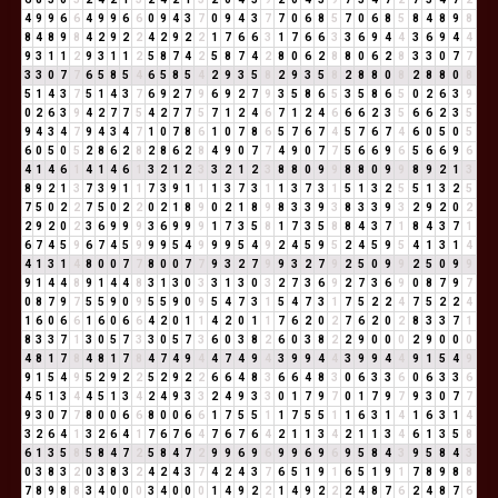
4
9
9
6
6
4
9
9
6
6
0
9
4
3
7
0
9
4
3
7
7
0
6
8
5
7
0
6
8
5
8
4
8
9
8
8
4
8
9
8
4
2
9
2
2
4
2
9
2
2
1
7
6
6
3
1
7
6
6
3
3
6
9
4
4
3
6
9
4
4
9
3
1
1
2
9
3
1
1
2
5
8
7
4
2
5
8
7
4
2
8
0
6
2
8
8
0
6
2
8
3
3
0
7
7
3
3
0
7
7
6
5
8
5
4
6
5
8
5
4
2
9
3
5
8
2
9
3
5
8
2
8
8
0
8
2
8
8
0
8
5
1
4
3
7
5
1
4
3
7
6
9
2
7
9
6
9
2
7
9
3
5
8
6
5
3
5
8
6
5
0
2
6
3
9
0
2
6
3
9
4
2
7
7
5
4
2
7
7
5
7
1
2
4
6
7
1
2
4
6
6
6
2
3
5
6
6
2
3
5
9
4
3
4
7
9
4
3
4
7
1
0
7
8
6
1
0
7
8
6
5
7
6
7
4
5
7
6
7
4
6
0
5
0
5
6
0
5
0
5
2
8
6
2
8
2
8
6
2
8
4
9
0
7
7
4
9
0
7
7
5
6
6
9
6
5
6
6
9
6
4
1
4
6
1
4
1
4
6
1
3
2
1
2
3
3
2
1
2
3
8
8
0
9
9
8
8
0
9
9
8
9
2
1
3
8
9
2
1
3
7
3
9
1
1
7
3
9
1
1
1
3
7
3
1
1
3
7
3
1
5
1
3
2
5
5
1
3
2
5
7
5
0
2
2
7
5
0
2
2
0
2
1
8
9
0
2
1
8
9
8
3
3
9
3
8
3
3
9
3
2
9
2
0
2
2
9
2
0
2
3
6
9
9
9
3
6
9
9
9
1
7
3
5
8
1
7
3
5
8
8
4
3
7
1
8
4
3
7
1
6
7
4
5
9
6
7
4
5
9
9
9
5
4
9
9
9
5
4
9
2
4
5
9
5
2
4
5
9
5
4
1
3
1
4
4
1
3
1
4
8
0
0
7
7
8
0
0
7
7
9
3
2
7
9
9
3
2
7
9
2
5
0
9
9
2
5
0
9
9
9
1
4
4
8
9
1
4
4
8
3
1
3
0
3
3
1
3
0
3
2
7
3
6
9
2
7
3
6
9
0
8
7
9
7
0
8
7
9
7
5
5
9
0
9
5
5
9
0
9
5
4
7
3
1
5
4
7
3
1
7
5
2
2
4
7
5
2
2
4
1
6
0
6
6
1
6
0
6
6
4
2
0
1
1
4
2
0
1
1
7
6
2
0
2
7
6
2
0
2
8
3
3
7
1
8
3
3
7
1
3
0
5
7
3
3
0
5
7
3
6
0
3
8
2
6
0
3
8
2
2
9
0
0
0
2
9
0
0
0
4
8
1
7
8
4
8
1
7
8
4
7
4
9
4
4
7
4
9
4
3
9
9
4
4
3
9
9
4
4
9
1
5
4
9
9
1
5
4
9
5
2
9
2
2
5
2
9
2
2
6
6
4
8
3
6
6
4
8
3
0
6
3
3
6
0
6
3
3
6
4
5
1
3
4
4
5
1
3
4
2
4
9
3
3
2
4
9
3
3
0
1
7
9
7
0
1
7
9
7
9
3
0
7
7
9
3
0
7
7
8
0
0
6
6
8
0
0
6
6
1
7
5
5
1
1
7
5
5
1
1
6
3
1
4
1
6
3
1
4
3
2
6
4
1
3
2
6
4
1
7
6
7
6
4
7
6
7
6
4
2
1
1
3
4
2
1
1
3
4
6
1
3
5
8
6
1
3
5
8
5
8
4
7
2
5
8
4
7
2
9
9
6
9
6
9
9
6
9
6
9
5
8
4
3
9
5
8
4
3
0
3
8
3
2
0
3
8
3
2
4
2
4
3
7
4
2
4
3
7
6
5
1
9
1
6
5
1
9
1
7
8
9
8
8
7
8
9
8
8
3
4
0
0
0
3
4
0
0
0
1
4
9
2
2
1
4
9
2
2
2
4
8
7
6
2
4
8
7
6