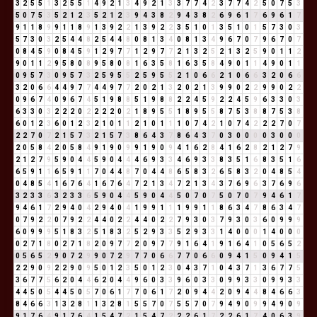
3
2
5
5
1
3
2
5
5
1
4
9
2
1
3
4
9
2
1
3
3
7
7
4
2
3
7
7
4
2
5
0
7
5
3
5
0
7
5
3
5
2
1
2
3
5
2
1
2
3
9
4
3
8
2
9
4
3
8
2
6
9
6
1
7
6
9
6
1
7
9
1
1
8
9
9
1
1
8
9
1
3
9
2
2
1
3
9
2
2
3
5
1
0
1
3
5
1
0
1
5
7
3
0
3
5
7
3
0
3
2
5
4
4
8
2
5
4
4
8
0
8
1
3
4
0
8
1
3
4
9
6
7
0
7
9
6
7
0
7
0
8
4
5
9
0
8
4
5
9
1
2
9
7
7
1
2
9
7
7
2
1
3
2
5
2
1
3
2
5
9
0
1
1
2
9
0
1
1
2
9
5
8
0
8
9
5
8
0
8
1
6
3
5
8
1
6
3
5
8
4
9
0
1
1
4
9
0
1
1
0
9
5
7
3
0
9
5
7
3
2
5
9
5
5
2
5
9
5
5
2
1
0
6
6
2
1
0
6
6
3
2
0
6
6
3
2
0
6
6
4
4
9
7
7
4
4
9
7
7
2
0
2
1
3
2
0
2
1
3
9
9
0
2
2
9
9
0
2
2
0
9
6
7
4
0
9
6
7
4
5
1
9
8
8
5
1
9
8
8
2
2
4
5
9
2
2
4
5
9
6
3
3
0
3
6
3
3
0
3
2
2
2
0
2
2
2
2
0
2
1
8
9
5
5
1
8
9
5
5
8
7
5
3
8
8
7
5
3
8
6
0
1
2
3
6
0
1
2
3
2
1
0
1
1
2
1
0
1
1
1
0
7
4
2
1
0
7
4
2
2
2
7
0
7
2
2
7
0
7
2
1
5
7
3
2
1
5
7
3
8
6
4
3
7
8
6
4
3
7
0
3
0
0
0
0
3
0
0
0
2
0
5
8
4
2
0
5
8
4
9
1
9
0
9
9
1
9
0
9
4
1
6
2
8
4
1
6
2
8
2
1
2
7
9
2
1
2
7
9
5
9
0
4
4
5
9
0
4
4
4
6
9
3
3
4
6
9
3
3
8
3
5
1
6
8
3
5
1
6
6
5
9
1
1
6
5
9
1
1
7
0
4
4
8
7
0
4
4
8
6
5
8
3
2
6
5
8
3
2
0
4
8
5
4
0
4
8
5
4
1
6
7
6
4
1
6
7
6
4
7
2
1
3
4
7
2
1
3
4
3
7
6
9
6
3
7
6
9
6
3
2
3
3
6
3
2
3
3
6
5
9
0
4
4
5
9
0
4
4
5
0
7
0
7
5
0
7
0
7
9
4
6
1
7
9
4
6
1
7
2
9
4
0
4
2
9
4
0
4
1
9
9
1
1
1
9
9
1
1
8
6
3
4
7
8
6
3
4
7
0
7
9
2
2
0
7
9
2
2
4
4
0
2
2
4
4
0
2
2
7
9
3
0
3
7
9
3
0
3
6
0
9
9
9
6
0
9
9
9
5
1
8
3
2
5
1
8
3
2
5
2
9
3
3
5
2
9
3
3
1
4
0
0
0
1
4
0
0
0
0
2
7
1
8
0
2
7
1
8
2
0
9
7
7
2
0
9
7
7
9
1
6
4
1
9
1
6
4
1
0
5
6
5
2
0
5
6
5
2
9
0
7
2
9
9
0
7
2
9
7
7
0
6
6
7
7
0
6
6
0
9
4
1
5
0
9
4
1
5
2
2
9
0
9
2
2
9
0
9
5
0
1
2
3
5
0
1
2
3
0
4
3
7
1
0
4
3
7
1
3
6
7
7
5
3
6
7
7
5
6
2
0
4
4
6
2
0
4
4
9
6
0
3
3
9
6
0
3
3
0
9
9
3
3
0
9
9
3
3
4
4
5
0
5
4
4
5
0
5
7
0
6
1
7
7
0
6
1
7
2
0
9
4
4
2
0
9
4
4
8
4
6
6
3
8
4
6
6
3
1
3
2
8
1
1
3
2
8
1
5
5
7
0
7
5
5
7
0
7
9
4
9
0
9
9
4
9
0
9
9
1
7
6
4
9
1
7
6
4
1
5
4
7
2
1
5
4
7
2
2
2
6
1
7
2
2
6
1
7
4
0
6
3
9