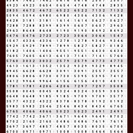
8
3
8
4
3
7
4
6
2
8
7
4
6
2
8
0
6
1
6
7
0
6
1
6
7
2
5
0
7
7
2
5
0
7
7
4
9
2
3
5
4
9
2
3
5
0
6
5
4
9
0
6
5
4
9
4
7
4
8
3
4
7
4
8
3
2
8
3
5
8
2
8
3
5
8
4
6
7
2
9
4
6
7
2
9
6
5
2
2
4
6
5
2
2
4
7
1
3
2
5
7
1
3
2
5
5
0
9
4
4
5
0
9
4
4
6
9
8
0
8
6
9
8
0
8
4
3
0
6
6
4
3
0
6
6
9
4
2
8
1
9
4
2
8
1
3
1
8
1
9
3
1
8
1
9
1
6
1
4
5
1
6
1
4
5
0
6
2
7
9
0
6
2
7
9
7
2
8
8
7
7
2
8
8
7
8
3
9
9
9
8
3
9
9
9
0
6
0
7
7
0
6
0
7
7
2
9
6
3
9
2
9
6
3
9
8
6
4
8
3
8
6
4
8
3
9
1
9
0
9
9
1
9
0
9
8
4
9
2
2
8
4
9
2
2
5
4
7
6
4
5
4
7
6
4
2
7
2
3
5
2
7
2
3
5
3
0
6
4
1
3
0
6
4
1
1
5
4
7
2
1
5
4
7
2
4
3
3
6
9
4
3
3
6
9
1
2
7
8
6
1
2
7
8
6
9
3
4
6
1
9
3
4
6
1
5
9
2
9
2
5
9
2
9
2
7
8
9
9
9
7
8
9
9
9
5
8
2
7
9
5
8
2
7
9
0
1
8
2
1
0
1
8
2
1
1
4
0
6
6
1
4
0
6
6
9
5
5
1
6
9
5
5
1
6
6
4
3
0
3
6
4
3
0
3
7
6
0
5
5
7
6
0
5
5
6
4
1
3
4
6
4
1
3
4
7
1
4
1
5
7
1
4
1
5
5
7
6
0
6
5
7
6
0
6
3
0
3
2
5
3
0
3
2
5
2
5
7
9
7
2
5
7
9
7
4
7
7
3
1
4
7
7
3
1
1
6
1
3
4
1
6
1
3
4
1
3
5
2
7
1
3
5
2
7
9
3
2
9
2
9
3
2
9
2
8
9
4
5
9
8
9
4
5
9
6
6
2
8
1
6
6
2
8
1
3
0
9
1
1
3
0
9
1
1
2
5
5
7
3
2
5
5
7
3
3
8
0
6
6
3
8
0
6
6
0
7
3
0
3
0
7
3
0
3
5
3
9
5
5
5
3
9
5
5
7
4
1
2
3
7
4
1
2
3
9
9
6
4
1
9
9
6
4
1
6
1
5
6
2
6
1
5
6
2
4
0
1
0
1
4
0
1
0
1
1
7
8
1
9
1
7
8
1
9
4
2
0
6
6
4
2
0
6
6
7
2
9
7
7
7
2
9
7
7
3
5
0
8
8
3
5
0
8
8
0
0
4
5
9
0
0
4
5
9
8
3
2
4
6
8
3
2
4
6
3
0
5
9
5
3
0
5
9
5
0
6
4
8
3
0
6
4
8
3
9
1
8
5
4
9
1
8
5
4
9
7
0
9
9
9
7
0
9
9
3
5
7
7
5
3
5
7
7
5
4
3
2
2
4
4
3
2
2
4
8
3
7
8
6
8
3
7
8
6
0
1
9
2
2
0
1
9
2
2
5
9
8
3
2
5
9
8
3
2
2
5
4
6
1
2
5
4
6
1
8
4
3
4
7
8
4
3
4
7
6
7
6
5
2
6
7
6
5
2
4
0
6
6
3
4
0
6
6
3
5
0
2
3
5
5
0
2
3
5
2
4
9
1
1
2
4
9
1
1
7
7
4
2
6
7
7
4
2
6
3
6
7
1
8
3
6
7
1
8
9
6
4
9
4
9
6
4
9
4
8
7
0
2
2
8
7
0
2
2
2
1
6
0
6
2
1
6
0
6
0
4
8
6
5
0
4
8
6
5
7
6
1
9
1
7
6
1
9
1
3
6
9
7
7
3
6
9
7
7
4
8
5
7
3
4
8
5
7
3
8
0
3
5
8
8
0
3
5
8
6
7
0
0
0
6
7
0
0
0
0
9
7
1
8
0
9
7
1
8
1
0
0
8
8
1
0
0
8
8
5
4
6
4
1
5
4
6
4
1