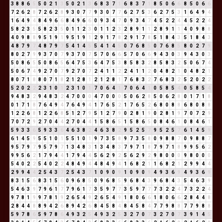
3
8
8
6
5
5
0
2
1
3
5
0
2
1
3
6
8
3
7
1
6
8
3
7
1
8
5
0
6
6
8
5
0
6
6
7
2
6
2
8
7
2
6
2
8
9
3
0
7
7
9
3
0
7
7
6
2
7
5
3
6
2
7
5
3
1
6
4
9
4
1
6
4
9
4
8
4
9
6
6
8
4
9
6
6
0
9
3
4
7
0
9
3
4
7
4
5
2
2
4
4
5
2
2
4
5
8
2
3
5
5
8
2
3
5
0
1
1
2
3
0
1
1
2
3
2
8
9
1
1
2
8
9
1
1
4
0
9
8
8
4
0
9
8
8
9
5
1
9
1
9
5
1
9
1
2
9
1
7
8
2
9
1
7
8
5
1
8
4
3
5
1
8
4
3
4
8
7
9
7
4
8
7
9
7
5
4
1
4
5
5
4
1
4
5
0
7
6
8
5
0
7
6
8
5
8
0
2
7
9
8
0
2
7
9
9
3
7
0
7
9
3
7
0
7
5
7
0
6
6
5
7
0
6
6
9
4
3
0
3
9
4
3
0
3
5
0
8
6
5
5
0
8
6
5
6
4
7
5
3
6
4
7
5
3
8
5
8
3
2
8
5
8
3
2
5
0
6
7
4
5
0
6
7
4
9
2
7
0
7
9
2
7
0
7
2
4
1
1
2
2
4
1
1
2
0
4
8
2
1
0
4
8
2
1
8
0
7
1
8
8
0
7
1
8
2
1
2
8
1
2
1
2
8
1
7
6
8
3
2
7
6
8
3
2
5
2
0
2
2
5
2
0
2
2
2
3
1
0
1
2
3
1
0
1
7
0
6
4
1
7
0
6
4
1
0
5
8
5
4
0
5
8
5
4
9
4
8
3
2
9
4
8
3
2
4
7
0
0
0
4
7
0
0
0
5
0
6
2
8
5
0
6
2
8
0
1
7
1
8
0
1
7
1
8
7
6
4
9
4
7
6
4
9
4
1
7
6
5
2
1
7
6
5
2
6
8
0
8
8
6
8
0
8
8
1
2
2
6
8
1
2
2
6
8
5
1
2
7
9
5
1
2
7
9
0
2
8
1
9
0
2
8
1
9
7
0
7
2
9
7
0
7
2
9
2
7
0
4
4
2
7
0
4
4
1
5
8
6
5
1
5
8
6
5
0
8
4
6
1
0
8
4
6
1
5
9
3
3
6
5
9
3
3
6
4
6
3
8
2
4
6
3
8
2
9
5
2
5
7
9
5
2
5
7
6
1
4
5
9
6
1
4
5
9
5
5
1
0
1
5
5
1
0
1
9
7
3
5
8
9
7
3
5
8
0
9
8
8
7
0
9
8
8
7
9
5
7
9
7
9
5
7
9
7
1
3
4
8
3
1
3
4
8
3
7
9
7
1
8
7
9
7
1
8
9
9
5
6
2
9
9
5
6
2
1
7
9
4
4
1
7
9
4
4
5
6
2
9
2
5
6
2
9
2
9
8
0
0
0
9
8
0
0
0
5
4
0
2
2
5
4
0
2
2
4
8
4
9
4
4
8
4
9
4
1
6
8
2
1
1
6
8
2
1
2
9
9
4
4
2
9
9
4
4
2
5
4
3
7
2
5
4
3
7
1
0
9
0
9
1
0
9
0
9
4
9
3
6
9
4
9
3
6
9
8
3
1
5
6
8
3
1
5
6
0
9
6
8
5
0
9
6
8
5
9
6
8
4
3
9
6
8
4
3
5
4
6
3
9
5
4
6
3
9
7
9
6
1
7
7
9
6
1
7
3
5
9
7
7
3
5
9
7
7
7
3
2
2
4
7
3
2
2
4
9
7
8
1
9
9
7
8
1
9
2
6
5
4
9
2
6
5
4
9
1
8
0
6
6
1
8
0
6
6
2
8
4
4
8
2
8
4
4
8
8
9
4
2
6
8
9
4
2
6
8
4
5
8
4
8
4
5
8
4
7
7
9
8
8
7
7
9
8
8
5
9
7
8
6
5
9
7
8
6
4
9
3
2
5
4
9
3
2
5
3
2
7
0
7
3
2
7
0
7
3
9
1
4
5