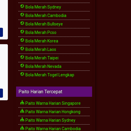
Bola Merah Sydney
Bola Merah Cambodia
Bola Merah Bullseye
a
Bola Merah Pcso
Bola Merah Korea
Bola Merah Laos
Bola Merah Taipei
Bola Merah Nevada
n
Bola Merah Togel Lengkap
Paito Harian Tercepat
a
Paito Warna Harian Singapore
Paito Warna Harian Hongkong
Paito Warna Harian Sydney
Paito Warna Harian Cambodia