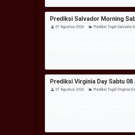
Prediksi Salvador Morning Sa
07 Agustus 2026
Prediksi Togel Salvador 
Master togel HK memberikan prediksi Salvado
informasi yang berguna bagi para pemain 
Dengan pendekatan yang mendalam, prediksi i
Prediksi Virginia Day Sabtu 0
07 Agustus 2026
Prediksi Togel Virginia D
Master togel HK memberikan prediksi Virgini
informasi yang berguna bagi para pemain 
Dengan pendekatan yang mendalam, prediksi i