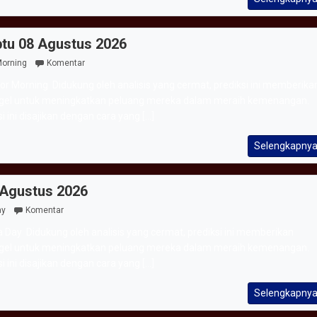
btu 08 Agustus 2026
Morning
Komentar
r Morning Didukung oleh analisis yang cermat, prediksi ini memberika
togel untuk meningkatkan peluang mereka dalam meraih kemenangan.
ni disajikan dengan cara yang [...]
Selengkapny
8 Agustus 2026
ay
Komentar
a Day Didukung oleh analisis yang cermat, prediksi ini memberikan
togel untuk meningkatkan peluang mereka dalam meraih kemenangan.
ni disajikan dengan cara yang [...]
Selengkapny