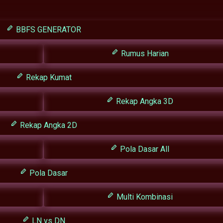
BBFS GENERATOR
Rumus Harian
Rekap Kumat
Rekap Angka 3D
Rekap Angka 2D
Pola Dasar All
Pola Dasar
Multi Kombinasi
LN vs DN