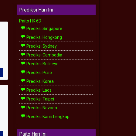
Prediksi Hari Ini
Paito HK 6D
Prediksi Singapore
Prediksi Hongkong
Prediksi Sydney
Prediksi Cambodia
Prediksi Bullseye
a
Prediksi Pcso
Prediksi Korea
Prediksi Laos
Prediksi Taipei
Prediksi Nevada
Prediksi Kami Lengkap
Paito Hari Ini
a