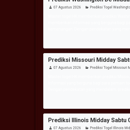
07 Agustus 2026
Prediksi Togel Washingt
Master togel HK memberikan prediksi Washing
memberikan informasi yang berguna bagi p
kemenangan. Dengan pendekatan yang mendalam
Prediksi Missouri Midday Sab
07 Agustus 2026
Prediksi Togel Missouri 
Master togel HK memberikan prediksi Missour
informasi yang berguna bagi para pemain 
Dengan pendekatan yang mendalam, prediksi i
Prediksi Illinois Midday Sabtu
07 Agustus 2026
Prediksi Togel Illinois Mi