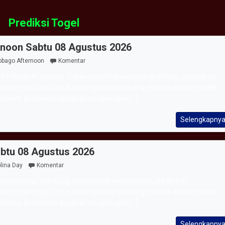
Prediksi Togel
rnoon Sabtu 08 Agustus 2026
Tobago Afternoon
Komentar
d Tobago Afternoon Didukung oleh analisis yang cermat, prediksi ini
ara pemain togel untuk meningkatkan peluang mereka dalam meraih
, prediksi ini disajikan dengan cara [...]
Selengkapny
abtu 08 Agustus 2026
olina Day
Komentar
rolina Day Didukung oleh analisis yang cermat, prediksi ini
ara pemain togel untuk meningkatkan peluang mereka dalam meraih
, prediksi ini disajikan dengan cara [...]
Selengkapny