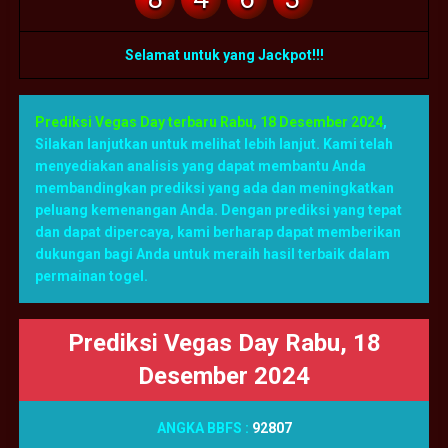
Selamat untuk yang Jackpot!!!
Prediksi Vegas Day terbaru Rabu, 18 Desember 2024
,
Silakan lanjutkan untuk melihat lebih lanjut. Kami telah
menyediakan analisis yang dapat membantu Anda
membandingkan prediksi yang ada dan meningkatkan
peluang kemenangan Anda. Dengan prediksi yang tepat
dan dapat dipercaya, kami berharap dapat memberikan
dukungan bagi Anda untuk meraih hasil terbaik dalam
permainan togel.
Prediksi Vegas Day Rabu, 18
Desember 2024
ANGKA BBFS :
92807