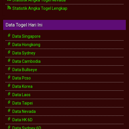
Statistik Angka Togel Nevada
Statistik Angka Togel Lengkap
Data Togel Hari Ini
Data Singapore
Data Hongkong
Data Sydney
Data Cambodia
Data Bullseye
Data Pcso
Data Korea
Data Laos
Data Taipei
Data Nevada
Data HK 6D
Data Sydney 6D