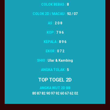
COLOK BEBAS :
8
COLOK 2D / MACAU :
92 / 07
AS :
2 0 8
KOP :
7 9 6
KEPALA :
8 9 6
EKOR :
0 7 2
SHIO :
Ular & Kambing
ANGKA TOLAK :
5
TOP TOGEL 2D
ANGKA IKUT 2D BB
80 87 82 90 97 92 60 67 62 02