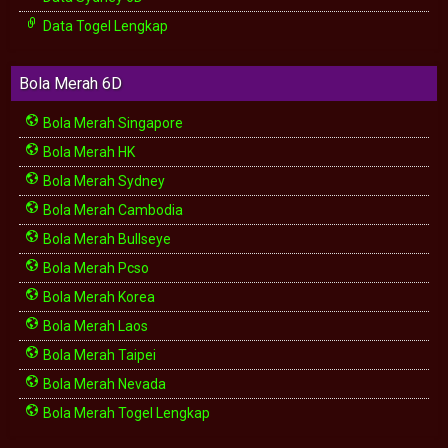
Data Togel Lengkap
Bola Merah 6D
Bola Merah Singapore
Bola Merah HK
Bola Merah Sydney
Bola Merah Cambodia
Bola Merah Bullseye
Bola Merah Pcso
Bola Merah Korea
Bola Merah Laos
Bola Merah Taipei
Bola Merah Nevada
Bola Merah Togel Lengkap