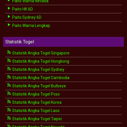
Paito Warna Nevada
Paito HK 6D
Paito Sydney 6D
Paito Warna Lengkap
Statistik Togel
Statistik Angka Togel Singapore
Statistik Angka Togel Hongkong
Statistik Angka Togel Sydney
Statistik Angka Togel Cambodia
Statistik Angka Togel Bullseye
Statistik Angka Togel Pcso
Statistik Angka Togel Korea
Statistik Angka Togel Laos
Statistik Angka Togel Taipei