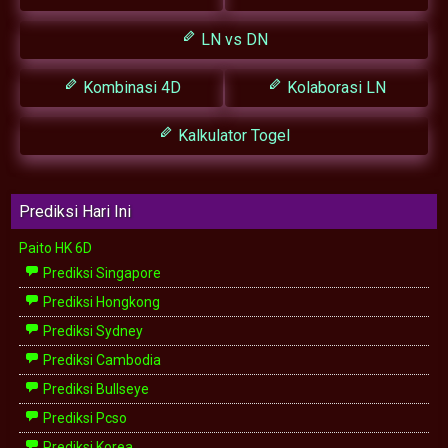
LN vs DN
Kombinasi 4D
Kolaborasi LN
Kalkulator Togel
Prediksi Hari Ini
Paito HK 6D
Prediksi Singapore
Prediksi Hongkong
Prediksi Sydney
Prediksi Cambodia
Prediksi Bullseye
Prediksi Pcso
Prediksi Korea