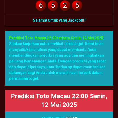
6
5
2
5
Selamat untuk yang Jackpot!!!
Prediksi Toto Macau 22:00 terbaru Senin, 12 Mei 2025
,
Silakan lanjutkan untuk melihat lebih lanjut. Kami telah
menyediakan analisis yang dapat membantu Anda
membandingkan prediksi yang ada dan meningkatkan
peluang kemenangan Anda. Dengan prediksi yang tepat
dan dapat dipercaya, kami berharap dapat memberikan
dukungan bagi Anda untuk meraih hasil terbaik dalam
permainan togel.
Prediksi Toto Macau 22:00 Senin,
12 Mei 2025