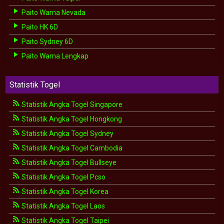
Paito Warna Nevada
Paito HK 6D
Paito Sydney 6D
Paito Warna Lengkap
Statistik Togel
Statistik Angka Togel Singapore
Statistik Angka Togel Hongkong
Statistik Angka Togel Sydney
Statistik Angka Togel Cambodia
Statistik Angka Togel Bullseye
Statistik Angka Togel Pcso
Statistik Angka Togel Korea
Statistik Angka Togel Laos
Statistik Angka Togel Taipei