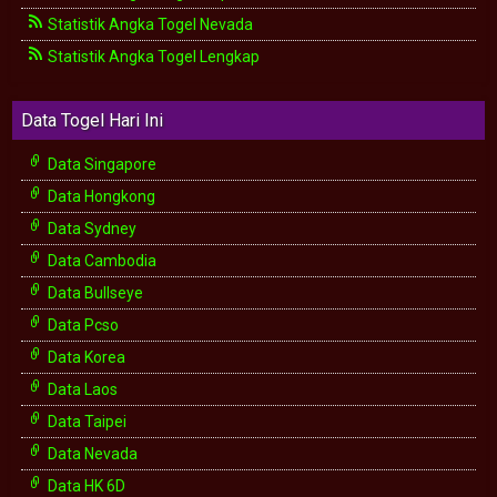
Statistik Angka Togel Nevada
Statistik Angka Togel Lengkap
Data Togel Hari Ini
Data Singapore
Data Hongkong
Data Sydney
Data Cambodia
Data Bullseye
Data Pcso
Data Korea
Data Laos
Data Taipei
Data Nevada
Data HK 6D