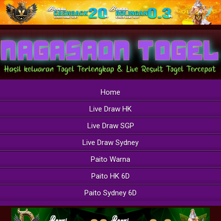
Home
Live Draw HK
Live Draw SGP
Live Draw Sydney
Paito Warna
Paito HK 6D
Paito Sydney 6D