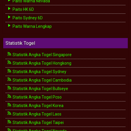
Paito Warna Nevada
Paito HK 6D
Paito Sydney 6D
Paito Warna Lengkap
Statistik Togel
Statistik Angka Togel Singapore
Statistik Angka Togel Hongkong
Statistik Angka Togel Sydney
Statistik Angka Togel Cambodia
Statistik Angka Togel Bullseye
Statistik Angka Togel Pcso
Statistik Angka Togel Korea
Statistik Angka Togel Laos
Statistik Angka Togel Taipei