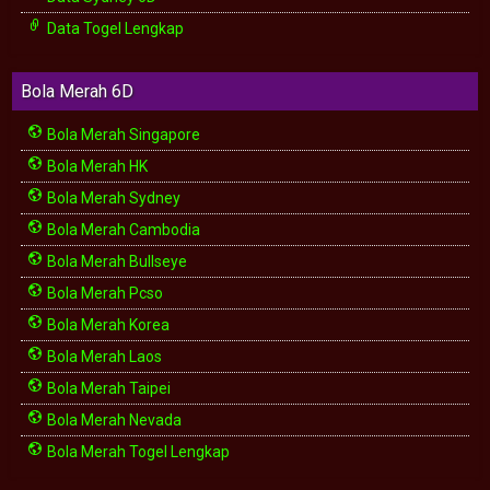
Data Togel Lengkap
Bola Merah 6D
Bola Merah Singapore
Bola Merah HK
Bola Merah Sydney
Bola Merah Cambodia
Bola Merah Bullseye
Bola Merah Pcso
Bola Merah Korea
Bola Merah Laos
Bola Merah Taipei
Bola Merah Nevada
Bola Merah Togel Lengkap