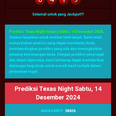
Selamat untuk yang Jackpot!!!
Prediksi Texas Night terbaru Sabtu, 14 Desember 2024
,
Silakan lanjutkan untuk melihat lebih lanjut. Kami telah
menyediakan analisis yang dapat membantu Anda
membandingkan prediksi yang ada dan meningkatkan
peluang kemenangan Anda. Dengan prediksi yang tepat
dan dapat dipercaya, kami berharap dapat memberikan
dukungan bagi Anda untuk meraih hasil terbaik dalam
permainan togel.
Prediksi Texas Night Sabtu, 14
Desember 2024
ANGKA BBFS :
08436