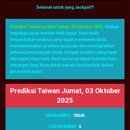
Selamat untuk yang Jackpot!!!
Prediksi Taiwan terbaru Jumat, 03 Oktober 2025
,
Silakan
lanjutkan untuk melihat lebih lanjut. Kami telah
menyediakan analisis yang dapat membantu Anda
membandingkan prediksi yang ada dan meningkatkan
peluang kemenangan Anda. Dengan prediksi yang tepat
dan dapat dipercaya, kami berharap dapat memberikan
dukungan bagi Anda untuk meraih hasil terbaik dalam
permainan togel.
Prediksi Taiwan Jumat, 03 Oktober
2025
ANGKA BBFS :
78645
COLOK BEBAS :
6