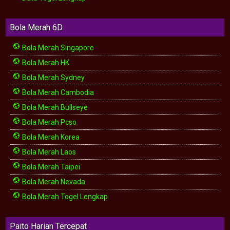
Bola Merah 6D
Bola Merah Singapore
Bola Merah HK
Bola Merah Sydney
Bola Merah Cambodia
Bola Merah Bullseye
Bola Merah Pcso
Bola Merah Korea
Bola Merah Laos
Bola Merah Taipei
Bola Merah Nevada
Bola Merah Togel Lengkap
Paito Harian Tercepat