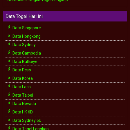
Data Togel Hari Ini
Data Singapore
Data Hongkong
Data Sydney
Data Cambodia
Data Bullseye
Data Pcso
Data Korea
Data Laos
Data Taipei
Data Nevada
Data HK 6D
Data Sydney 6D
Data Togel Lengkap