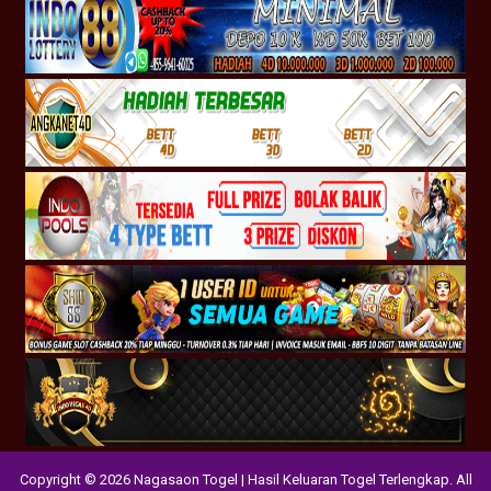
Copyright © 2026 Nagasaon Togel | Hasil Keluaran Togel Terlengkap. All