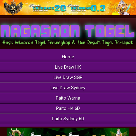
Home
Live Draw HK
Live Draw SGP
Live Draw Sydney
Paito Warna
Paito HK 6D
Paito Sydney 6D