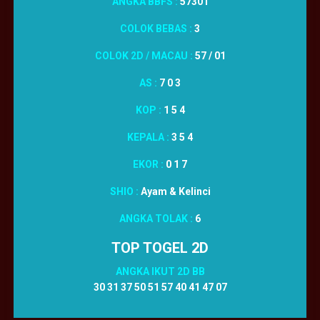
ANGKA BBFS :
57301
COLOK BEBAS :
3
COLOK 2D / MACAU :
57 / 01
AS :
7 0 3
KOP :
1 5 4
KEPALA :
3 5 4
EKOR :
0 1 7
SHIO :
Ayam & Kelinci
ANGKA TOLAK :
6
TOP TOGEL 2D
ANGKA IKUT 2D BB
30 31 37 50 51 57 40 41 47 07