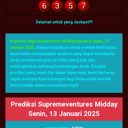
6
3
5
7
Selamat untuk yang Jackpot!!!
Prediksi Supremeventures Midday terbaru Senin, 13
Januari 2025
,
Silakan lanjutkan untuk melihat lebih lanjut.
Kami telah menyediakan analisis yang dapat membantu
Anda membandingkan prediksi yang ada dan
meningkatkan peluang kemenangan Anda. Dengan
prediksi yang tepat dan dapat dipercaya, kami berharap
dapat memberikan dukungan bagi Anda untuk meraih
hasil terbaik dalam permainan togel.
Prediksi Supremeventures Midday
Senin, 13 Januari 2025