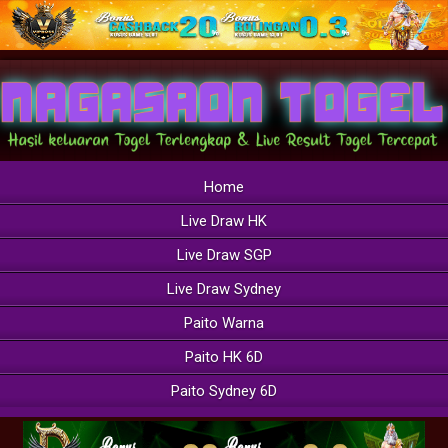
Home
Live Draw HK
Live Draw SGP
Live Draw Sydney
Paito Warna
Paito HK 6D
Paito Sydney 6D