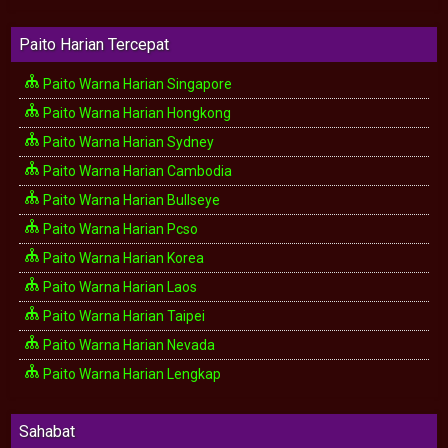
Paito Harian Tercepat
Paito Warna Harian Singapore
Paito Warna Harian Hongkong
Paito Warna Harian Sydney
Paito Warna Harian Cambodia
Paito Warna Harian Bullseye
Paito Warna Harian Pcso
Paito Warna Harian Korea
Paito Warna Harian Laos
Paito Warna Harian Taipei
Paito Warna Harian Nevada
Paito Warna Harian Lengkap
Sahabat