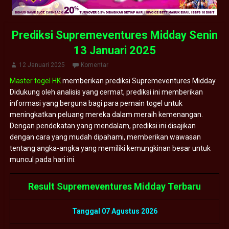
Prediksi Supremeventures Midday Senin
13 Januari 2025
12 Januari 2025
Komentar
Master togel HK
memberikan prediksi Supremeventures Midday
Didukung oleh analisis yang cermat, prediksi ini memberikan
informasi yang berguna bagi para pemain togel untuk
meningkatkan peluang mereka dalam meraih kemenangan.
Dengan pendekatan yang mendalam, prediksi ini disajikan
dengan cara yang mudah dipahami, memberikan wawasan
tentang angka-angka yang memiliki kemungkinan besar untuk
muncul pada hari ini.
Result Supremeventures Midday Terbaru
Tanggal 07 Agustus 2026