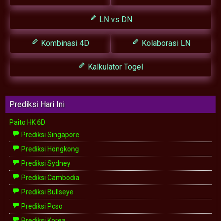
LN vs DN
Kombinasi 4D
Kolaborasi LN
Kalkulator Togel
Prediksi Hari Ini
Paito HK 6D
Prediksi Singapore
Prediksi Hongkong
Prediksi Sydney
Prediksi Cambodia
Prediksi Bullseye
Prediksi Pcso
Prediksi Korea