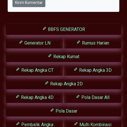
Kirim Komentar
BBFS GENERATOR
Generator LN
Rumus Harian
Rekap Kumat
Rekap Angka CT
Rekap Angka 3D
Rekap Angka 2D
Rekap Angka 4D
Pola Dasar All
Pola Dasar
Pembalik Angka
Multi Kombinasi