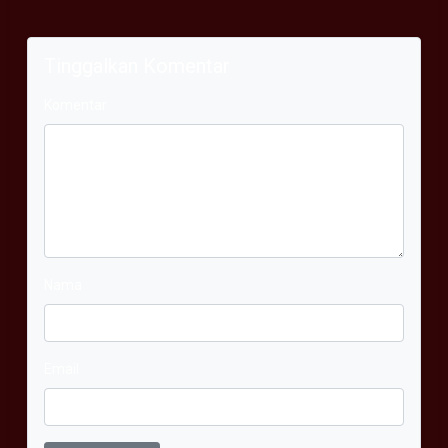
Tinggalkan Komentar
Komentar
Nama
Email