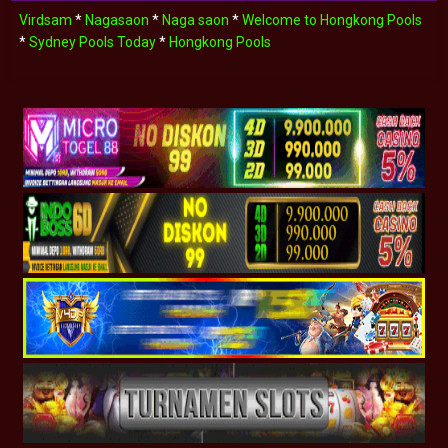
Virdsam
*
Nagasaon
*
Naga saon
*
Welcome to Hongkong Pools
*
Sydney Pools Today
*
Hongkong Pools