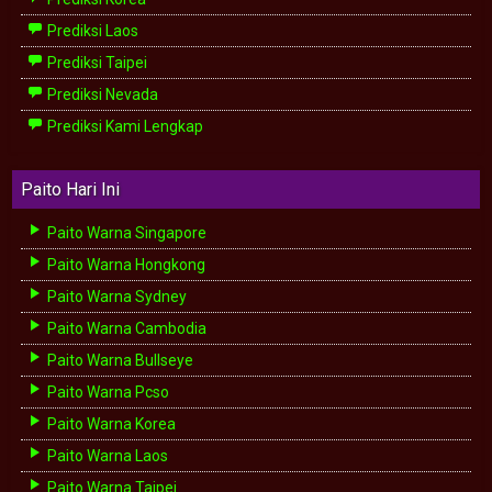
Prediksi Laos
Prediksi Taipei
Prediksi Nevada
Prediksi Kami Lengkap
Paito Hari Ini
Paito Warna Singapore
Paito Warna Hongkong
Paito Warna Sydney
Paito Warna Cambodia
Paito Warna Bullseye
Paito Warna Pcso
Paito Warna Korea
Paito Warna Laos
Paito Warna Taipei