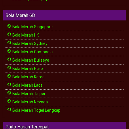
Bola Merah 6D
Bola Merah Singapore
Bola Merah HK
Bola Merah Sydney
Bola Merah Cambodia
Bola Merah Bullseye
Bola Merah Pcso
Bola Merah Korea
Bola Merah Laos
Bola Merah Taipei
Bola Merah Nevada
Bola Merah Togel Lengkap
Paito Harian Tercepat