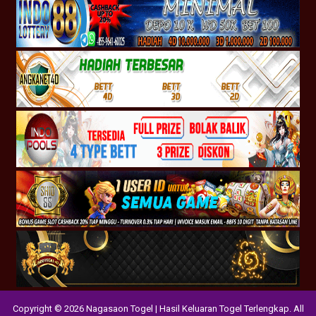
Copyright © 2026 Nagasaon Togel | Hasil Keluaran Togel Terlengkap. All