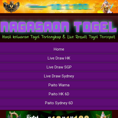
Home
Live Draw HK
Live Draw SGP
Live Draw Sydney
Paito Warna
Paito HK 6D
Paito Sydney 6D