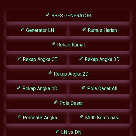
BBFS GENERATOR
Generator LN
Rumus Harian
Rekap Kumat
Rekap Angka CT
Rekap Angka 3D
Rekap Angka 2D
Rekap Angka 4D
Pola Dasar All
Pola Dasar
Pembalik Angka
Multi Kombinasi
LN vs DN