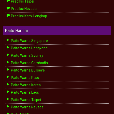
Prediksi Taipei
Prediksi Nevada
Prediksi Kami Lengkap
Paito Hari Ini
Paito Warna Singapore
Paito Warna Hongkong
Paito Warna Sydney
Paito Warna Cambodia
Paito Warna Bullseye
Paito Warna Pcso
Paito Warna Korea
Paito Warna Laos
Paito Warna Taipei
Paito Warna Nevada