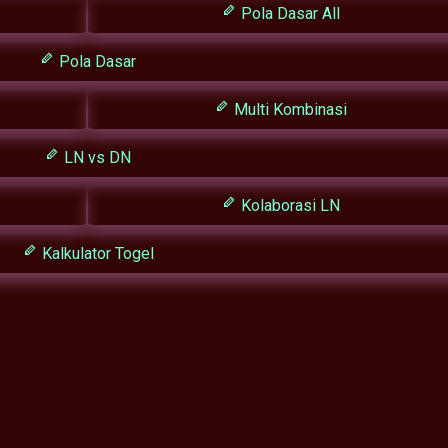
Pola Dasar All
Pola Dasar
Multi Kombinasi
LN vs DN
Kolaborasi LN
Kalkulator Togel