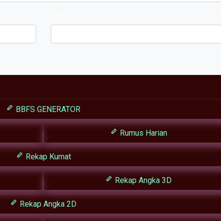
Email
BBFS GENERATOR
Rumus Harian
Rekap Kumat
Rekap Angka 3D
Rekap Angka 2D