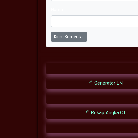
Nama
Kirim Komentar
Generator LN
Rekap Angka CT