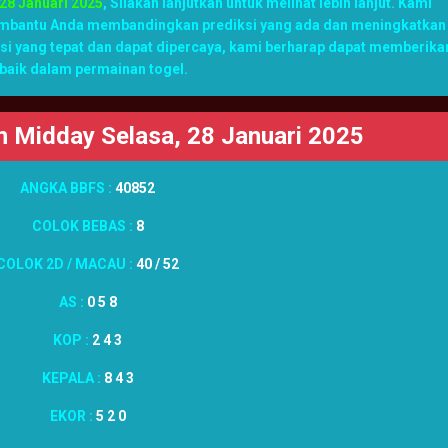
28 Januari 2025
,
Silakan lanjutkan untuk melihat lebih lanjut. Kami
membantu Anda membandingkan prediksi yang ada dan meningkatkan
i yang tepat dan dapat dipercaya, kami berharap dapat memberika
rbaik dalam permainan togel.
n Midday Selasa, 28 Januari 2025
ANGKA BBFS :
40852
COLOK BEBAS :
8
COLOK 2D / MACAU :
40 / 52
AS :
0 5 8
KOP :
2 4 3
KEPALA :
8 4 3
EKOR :
5 2 0