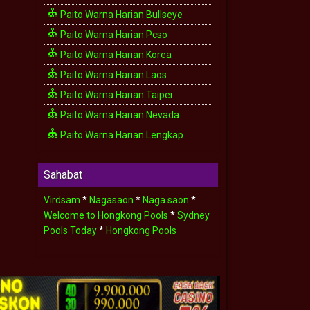
Paito Warna Harian Bullseye
Paito Warna Harian Pcso
Paito Warna Harian Korea
Paito Warna Harian Laos
Paito Warna Harian Taipei
Paito Warna Harian Nevada
Paito Warna Harian Lengkap
Sahabat
Virdsam
*
Nagasaon
*
Naga saon
*
Welcome to Hongkong Pools
*
Sydney
Pools Today
*
Hongkong Pools