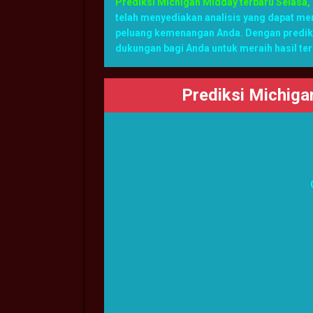
Prediksi Michigan Midday terbaru Selasa, 
telah menyediakan analisis yang dapat 
peluang kemenangan Anda. Dengan prediks
dukungan bagi Anda untuk meraih hasil te
Prediksi Michiga