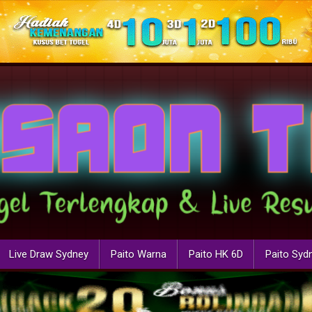
Live Draw Sydney
Paito Warna
Paito HK 6D
Paito Syd