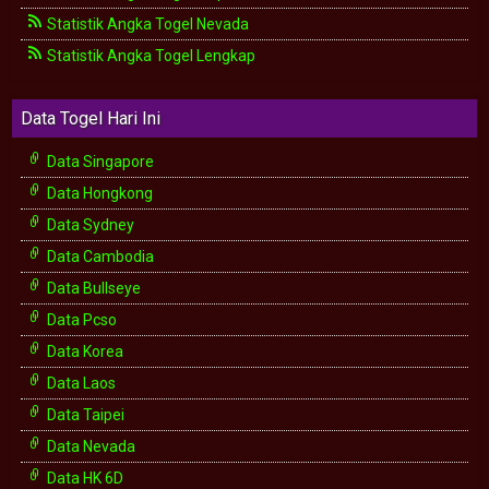
Statistik Angka Togel Nevada
Statistik Angka Togel Lengkap
Data Togel Hari Ini
Data Singapore
Data Hongkong
Data Sydney
Data Cambodia
Data Bullseye
Data Pcso
Data Korea
Data Laos
Data Taipei
Data Nevada
Data HK 6D