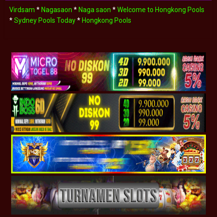
Virdsam
*
Nagasaon
*
Naga saon
*
Welcome to Hongkong Pools
*
Sydney Pools Today
*
Hongkong Pools