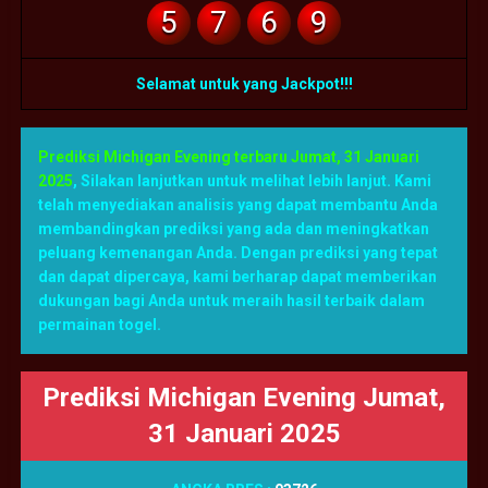
5
7
6
9
Selamat untuk yang Jackpot!!!
Prediksi Michigan Evening terbaru Jumat, 31 Januari
2025
,
Silakan lanjutkan untuk melihat lebih lanjut. Kami
telah menyediakan analisis yang dapat membantu Anda
membandingkan prediksi yang ada dan meningkatkan
peluang kemenangan Anda. Dengan prediksi yang tepat
dan dapat dipercaya, kami berharap dapat memberikan
dukungan bagi Anda untuk meraih hasil terbaik dalam
permainan togel.
Prediksi Michigan Evening Jumat,
31 Januari 2025