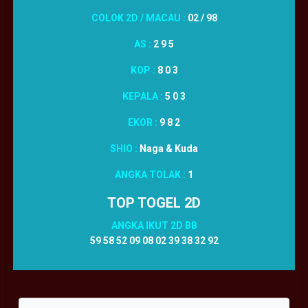
COLOK 2D / MACAU :
02 / 98
AS :
2 9 5
KOP :
8 0 3
KEPALA :
5 0 3
EKOR :
9 8 2
SHIO :
Naga & Kuda
ANGKA TOLAK :
1
TOP TOGEL 2D
ANGKA IKUT 2D BB
59 58 52 09 08 02 39 38 32 92