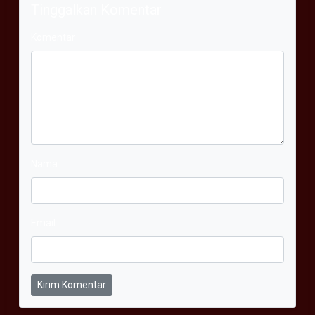
Tinggalkan Komentar
Komentar
Nama
Email
Kirim Komentar