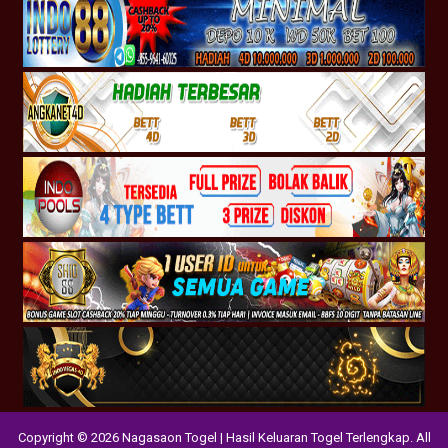
Copyright © 2026 Nagasaon Togel | Hasil Keluaran Togel Terlengkap. All