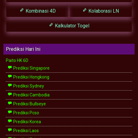
Kombinasi 4D
Kolaborasi LN
Kalkulator Togel
Prediksi Hari Ini
Paito HK 6D
Prediksi Singapore
Prediksi Hongkong
Prediksi Sydney
Prediksi Cambodia
Prediksi Bullseye
Prediksi Pcso
Prediksi Korea
Prediksi Laos