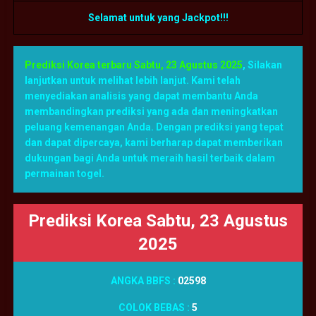
Selamat untuk yang Jackpot!!!
Prediksi Korea terbaru Sabtu, 23 Agustus 2025
,
Silakan
lanjutkan untuk melihat lebih lanjut. Kami telah
menyediakan analisis yang dapat membantu Anda
membandingkan prediksi yang ada dan meningkatkan
peluang kemenangan Anda. Dengan prediksi yang tepat
dan dapat dipercaya, kami berharap dapat memberikan
dukungan bagi Anda untuk meraih hasil terbaik dalam
permainan togel.
Prediksi Korea Sabtu, 23 Agustus
2025
ANGKA BBFS :
02598
COLOK BEBAS :
5