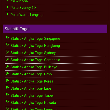
Paito HK 6D
Paito Sydney 6D
Paito Warna Lengkap
Statistik Togel
Statistik Angka Togel Singapore
Statistik Angka Togel Hongkong
Statistik Angka Togel Sydney
Statistik Angka Togel Cambodia
Statistik Angka Togel Bullseye
Statistik Angka Togel Pcso
Statistik Angka Togel Korea
Statistik Angka Togel Laos
Statistik Angka Togel Taipei
Statistik Angka Togel Nevada
Statistik Angka Togel Lengkap