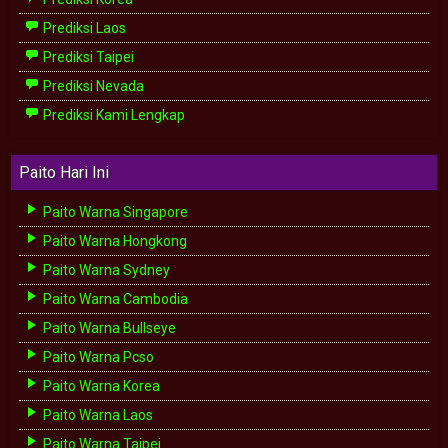
Prediksi Laos
Prediksi Taipei
Prediksi Nevada
Prediksi Kami Lengkap
Paito Hari Ini
Paito Warna Singapore
Paito Warna Hongkong
Paito Warna Sydney
Paito Warna Cambodia
Paito Warna Bullseye
Paito Warna Pcso
Paito Warna Korea
Paito Warna Laos
Paito Warna Taipei