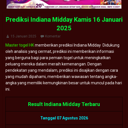
Prediksi Indiana Midday Kamis 16 Januari
2025
15 Januari 2025
Komentar
Master togel HK
memberikan prediksi Indiana Midday Didukung
oleh analisis yang cermat, prediksi ini memberikan informasi
yang berguna bagi para pemain togel untuk meningkatkan
peluang mereka dalam meraih kemenangan. Dengan
pendekatan yang mendalam, prediksi ini disajikan dengan cara
yang mudah dipahami, memberikan wawasan tentang angka-
angka yang memiliki kemungkinan besar untuk muncul pada hari
ini.
Result Indiana Midday Terbaru
Tanggal 07 Agustus 2026