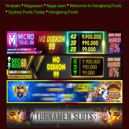
Virdsam
*
Nagasaon
*
Naga saon
*
Welcome to Hongkong Pools
*
Sydney Pools Today
*
Hongkong Pools