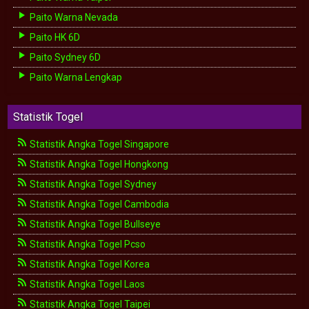
Paito Warna Nevada
Paito HK 6D
Paito Sydney 6D
Paito Warna Lengkap
Statistik Togel
Statistik Angka Togel Singapore
Statistik Angka Togel Hongkong
Statistik Angka Togel Sydney
Statistik Angka Togel Cambodia
Statistik Angka Togel Bullseye
Statistik Angka Togel Pcso
Statistik Angka Togel Korea
Statistik Angka Togel Laos
Statistik Angka Togel Taipei