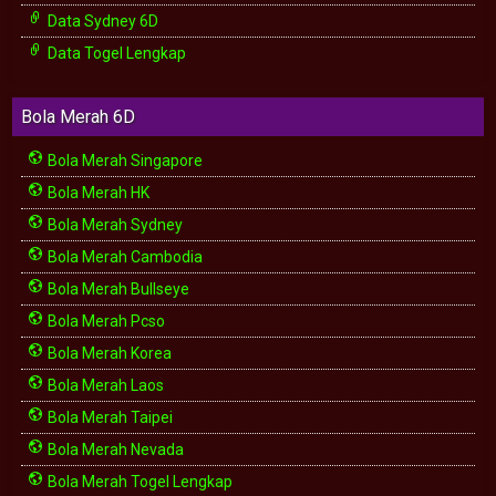
Data Sydney 6D
Data Togel Lengkap
Bola Merah 6D
Bola Merah Singapore
Bola Merah HK
Bola Merah Sydney
Bola Merah Cambodia
Bola Merah Bullseye
Bola Merah Pcso
Bola Merah Korea
Bola Merah Laos
Bola Merah Taipei
Bola Merah Nevada
Bola Merah Togel Lengkap