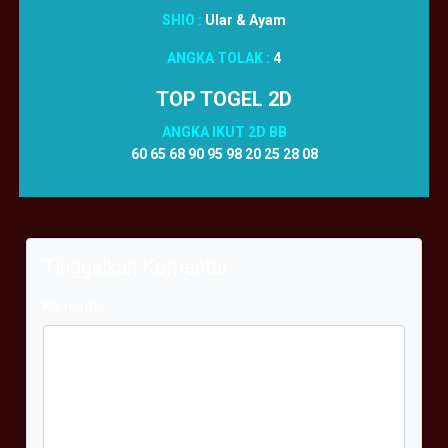
SHIO :
Ular & Ayam
ANGKA TOLAK :
4
TOP TOGEL 2D
ANGKA IKUT 2D BB
60 65 68 90 95 98 20 25 28 08
Tinggalkan Komentar
Komentar