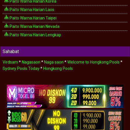
Paito Warna Harian Korea
Paito Warna Harian Laos
Paito Warna Harian Taipei
Paito Warna Harian Nevada
Paito Warna Harian Lengkap
Sahabat
Virdsam
*
Nagasaon
*
Naga saon
*
Welcome to Hongkong Pools
*
Sydney Pools Today
*
Hongkong Pools