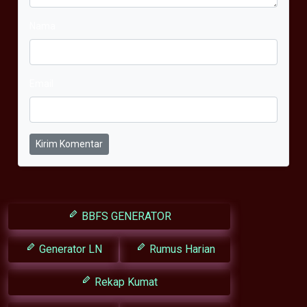
Nama
Email
Kirim Komentar
BBFS GENERATOR
Generator LN
Rumus Harian
Rekap Kumat