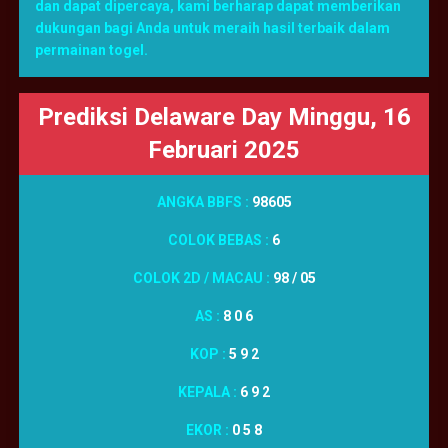
dan dapat dipercaya, kami berharap dapat memberikan
dukungan bagi Anda untuk meraih hasil terbaik dalam
permainan togel.
Prediksi Delaware Day Minggu, 16
Februari 2025
ANGKA BBFS :
98605
COLOK BEBAS :
6
COLOK 2D / MACAU :
98 / 05
AS :
8 0 6
KOP :
5 9 2
KEPALA :
6 9 2
EKOR :
0 5 8