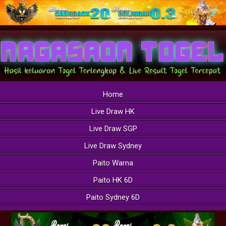
Home
Live Draw HK
Live Draw SGP
Live Draw Sydney
Paito Warna
Paito HK 6D
Paito Sydney 6D