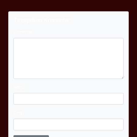
Tinggalkan Komentar
Komentar
Nama
Email