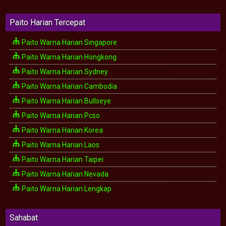
Paito Harian Tercepat
Paito Warna Harian Singapore
Paito Warna Harian Hongkong
Paito Warna Harian Sydney
Paito Warna Harian Cambodia
Paito Warna Harian Bullseye
Paito Warna Harian Pcso
Paito Warna Harian Korea
Paito Warna Harian Laos
Paito Warna Harian Taipei
Paito Warna Harian Nevada
Paito Warna Harian Lengkap
Sahabat