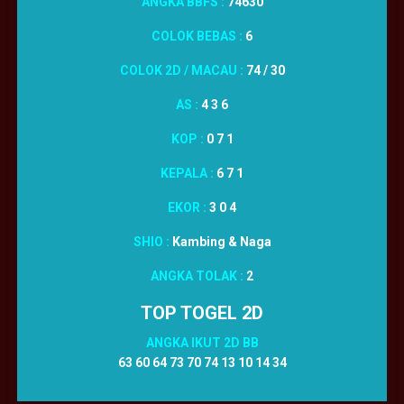
ANGKA BBFS :
74630
COLOK BEBAS :
6
COLOK 2D / MACAU :
74 / 30
AS :
4 3 6
KOP :
0 7 1
KEPALA :
6 7 1
EKOR :
3 0 4
SHIO :
Kambing & Naga
ANGKA TOLAK :
2
TOP TOGEL 2D
ANGKA IKUT 2D BB
63 60 64 73 70 74 13 10 14 34