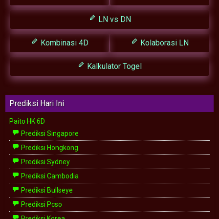
LN vs DN
Kombinasi 4D
Kolaborasi LN
Kalkulator Togel
Prediksi Hari Ini
Paito HK 6D
Prediksi Singapore
Prediksi Hongkong
Prediksi Sydney
Prediksi Cambodia
Prediksi Bullseye
Prediksi Pcso
Prediksi Korea