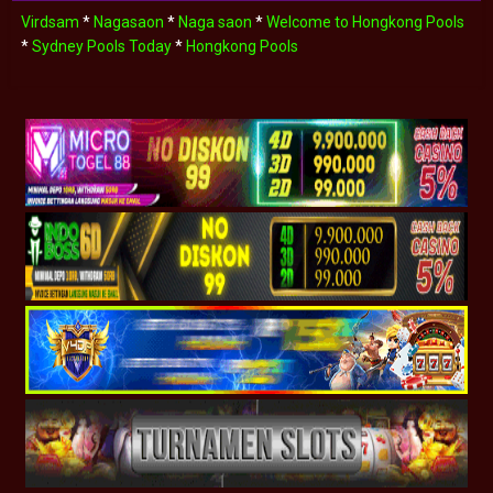
Virdsam
*
Nagasaon
*
Naga saon
*
Welcome to Hongkong Pools
*
Sydney Pools Today
*
Hongkong Pools