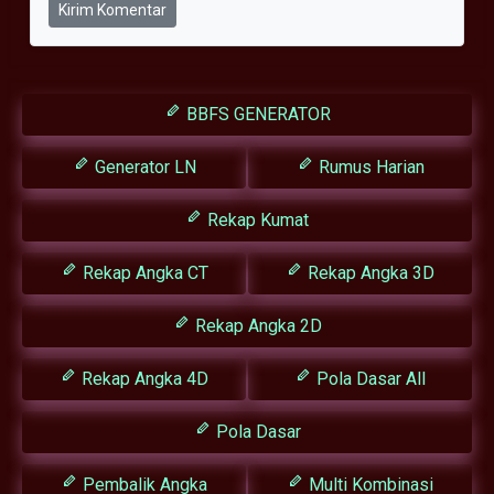
Kirim Komentar
BBFS GENERATOR
Generator LN
Rumus Harian
Rekap Kumat
Rekap Angka CT
Rekap Angka 3D
Rekap Angka 2D
Rekap Angka 4D
Pola Dasar All
Pola Dasar
Pembalik Angka
Multi Kombinasi