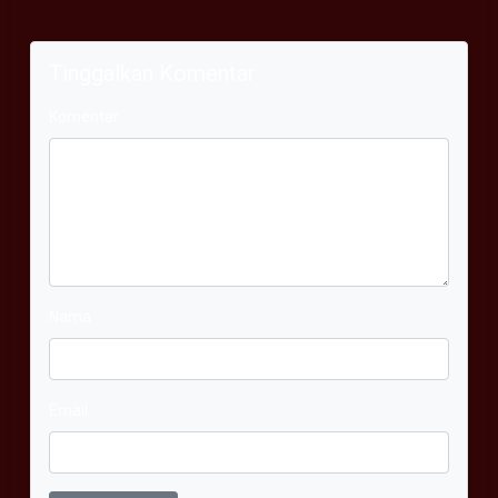
Tinggalkan Komentar
Komentar
Nama
Email