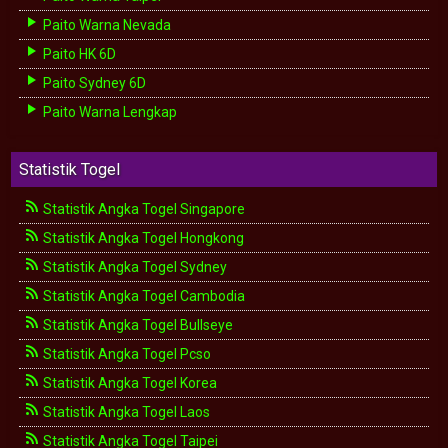
Paito Warna Nevada
Paito HK 6D
Paito Sydney 6D
Paito Warna Lengkap
Statistik Togel
Statistik Angka Togel Singapore
Statistik Angka Togel Hongkong
Statistik Angka Togel Sydney
Statistik Angka Togel Cambodia
Statistik Angka Togel Bullseye
Statistik Angka Togel Pcso
Statistik Angka Togel Korea
Statistik Angka Togel Laos
Statistik Angka Togel Taipei