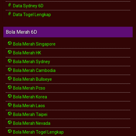
Data Sydney 6D
Data Togel Lengkap
Bola Merah 6D
Bola Merah Singapore
Bola Merah HK
Bola Merah Sydney
Bola Merah Cambodia
Bola Merah Bullseye
Bola Merah Pcso
Bola Merah Korea
Bola Merah Laos
Bola Merah Taipei
Bola Merah Nevada
Bola Merah Togel Lengkap