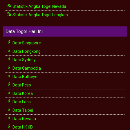
Statistik Angka Togel Nevada
Statistik Angka Togel Lengkap
Data Togel Hari Ini
Data Singapore
Data Hongkong
Data Sydney
Data Cambodia
Data Bullseye
Data Pcso
Data Korea
Data Laos
Data Taipei
Data Nevada
Data HK 6D