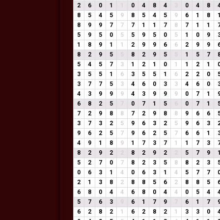
2
6
0
1
1
0
4
8
4
3
0
4
8
8
5
4
5
9
8
5
4
5
9
6
1
8
8
9
9
7
7
7
1
1
7
8
7
1
1
5
9
5
0
5
5
9
5
0
5
1
0
9
1
8
9
1
1
2
9
9
6
6
2
9
9
8
2
9
5
5
8
2
9
5
5
1
5
7
5
4
5
7
3
1
2
1
0
1
1
2
1
3
5
5
1
6
3
5
5
1
6
2
2
0
3
7
7
5
3
4
6
0
3
3
4
6
0
4
3
9
9
9
4
3
9
9
9
0
7
1
6
8
2
5
7
0
7
1
5
6
0
7
1
7
2
9
8
8
7
2
9
8
8
9
6
6
3
7
3
2
5
9
6
3
2
5
9
6
3
9
6
2
5
7
9
6
2
5
7
6
6
1
4
9
1
8
9
1
7
3
7
1
1
7
3
8
2
9
2
2
8
2
9
2
2
5
7
9
5
2
7
0
7
8
2
3
5
8
8
2
3
0
6
3
1
4
0
6
3
1
4
5
7
7
2
1
3
8
2
8
8
5
6
2
8
8
5
6
8
0
4
4
6
8
0
4
4
0
5
4
5
7
6
3
9
6
1
7
9
7
6
1
7
6
2
8
2
1
6
2
8
2
1
3
3
0