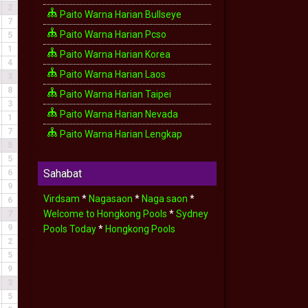
2
Paito Warna Harian Bullseye
7
Paito Warna Harian Pcso
5
1
Paito Warna Harian Korea
4
Paito Warna Harian Laos
3
8
Paito Warna Harian Taipei
3
Paito Warna Harian Nevada
1
7
Paito Warna Harian Lengkap
5
5
Sahabat
6
9
Virdsam
*
Nagasaon
*
Naga saon
*
6
Welcome to Hongkong Pools
*
Sydney
7
9
Pools Today
*
Hongkong Pools
2
5
9
3
5