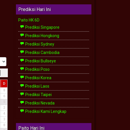
Prediksi Hari Ini
Paito HK 6D
Prediksi Singapore
Prediksi Hongkong
Prediksi Sydney
Prediksi Cambodia
Prediksi Bullseye
Prediksi Pcso
Prediksi Korea
D
Prediksi Laos
8
Prediksi Taipei
6
5
Prediksi Nevada
2
Prediksi Kami Lengkap
4
3
8
Paito Hari Ini