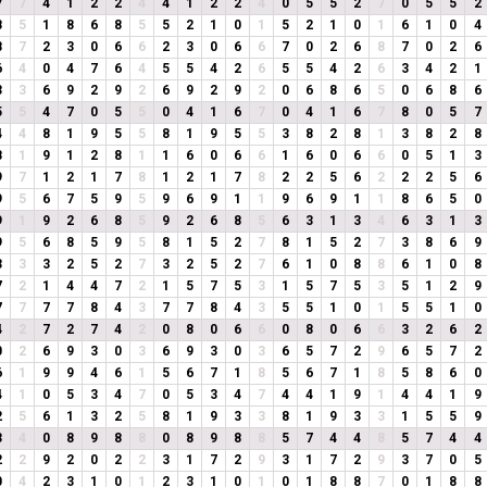
7
7
4
1
2
2
4
4
1
2
2
4
0
5
5
2
7
0
5
5
2
8
5
1
8
6
8
5
5
2
1
0
1
5
2
1
0
1
6
1
0
4
8
7
2
3
0
6
6
2
3
0
6
6
7
0
2
6
8
7
0
2
6
6
4
0
4
7
6
4
5
5
4
2
6
5
5
4
2
6
3
4
2
1
3
3
6
9
2
9
2
6
9
2
9
2
0
6
8
6
5
0
6
8
6
5
5
4
7
0
5
5
0
4
1
6
7
0
4
1
6
7
8
0
5
7
4
4
8
1
9
5
5
8
1
9
5
5
3
8
2
8
1
3
8
2
8
8
1
9
1
2
8
1
1
6
0
6
6
1
6
0
6
6
0
5
1
3
9
7
1
2
1
7
8
1
2
1
7
8
2
2
5
6
2
2
2
5
6
9
5
6
7
5
9
5
9
6
9
1
1
9
6
9
1
1
8
6
5
0
9
1
9
2
6
8
5
9
2
6
8
5
6
3
1
3
4
6
3
1
3
9
5
6
8
5
9
5
8
1
5
2
7
8
1
5
2
7
3
8
6
9
3
3
3
2
5
2
7
3
2
5
2
7
6
1
0
8
8
6
1
0
8
7
2
1
4
4
7
2
1
5
7
5
3
1
5
7
5
3
5
1
2
9
7
7
7
7
8
4
3
7
7
8
4
3
5
5
1
0
1
5
5
1
0
4
2
7
2
7
4
2
0
8
0
6
6
0
8
0
6
6
3
2
6
2
0
2
6
9
3
0
3
6
9
3
0
3
6
5
7
2
9
6
5
7
2
6
1
9
9
4
6
1
5
6
7
1
8
5
6
7
1
8
5
8
6
0
4
1
0
5
3
4
7
0
5
3
4
7
4
4
1
9
1
4
4
1
9
2
5
6
1
3
2
5
8
1
9
3
3
8
1
9
3
3
1
5
5
9
3
4
0
8
9
8
8
0
8
9
8
8
5
7
4
4
8
5
7
4
4
2
2
9
2
0
2
2
3
1
7
2
9
3
1
7
2
9
3
7
0
5
0
4
2
3
1
0
1
2
3
1
0
1
0
1
8
8
7
0
1
8
8