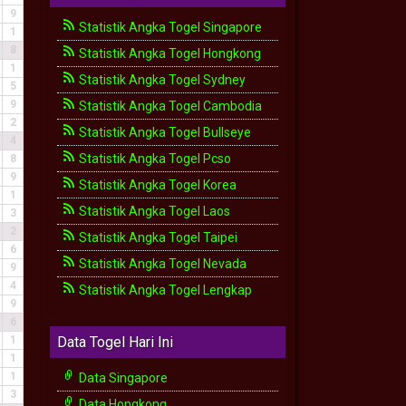
9
Statistik Angka Togel Singapore
1
8
Statistik Angka Togel Hongkong
1
Statistik Angka Togel Sydney
5
9
Statistik Angka Togel Cambodia
2
Statistik Angka Togel Bullseye
4
Statistik Angka Togel Pcso
8
9
Statistik Angka Togel Korea
1
Statistik Angka Togel Laos
3
2
Statistik Angka Togel Taipei
6
Statistik Angka Togel Nevada
9
4
Statistik Angka Togel Lengkap
9
6
1
Data Togel Hari Ini
1
1
Data Singapore
3
Data Hongkong