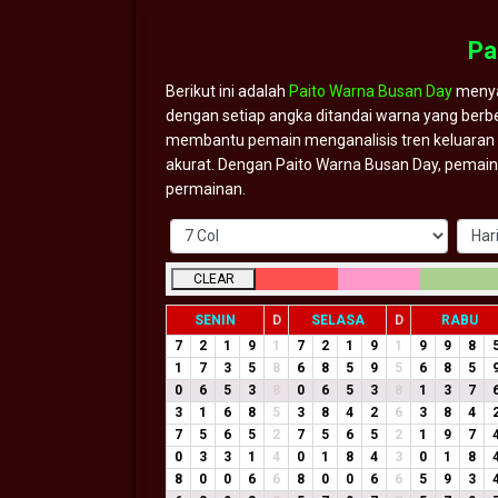
Pa
Berikut ini adalah
Paito Warna Busan Day
menyaj
dengan setiap angka ditandai warna yang berbe
membantu pemain menganalisis tren keluaran a
akurat. Dengan Paito Warna Busan Day, pemain
permainan.
CLEAR
SENIN
D
SELASA
D
RABU
7
2
1
9
1
7
2
1
9
1
9
9
8
1
7
3
5
8
6
8
5
9
5
6
8
5
0
6
5
3
8
0
6
5
3
8
1
3
7
3
1
6
8
5
3
8
4
2
6
3
8
4
7
5
6
5
2
7
5
6
5
2
1
9
7
0
3
3
1
4
0
1
8
4
3
0
1
8
8
0
0
6
6
8
0
0
6
6
5
9
3