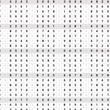
3
7
4
2
4
3
7
3
0
0
8
8
3
0
0
8
8
4
8
2
6
7
2
2
1
4
1
5
2
1
4
1
5
9
3
6
6
3
9
3
6
6
7
7
3
6
0
7
7
1
6
7
8
6
1
6
7
8
6
8
0
3
0
8
9
5
6
0
0
0
5
6
0
0
0
0
3
5
8
4
0
3
5
8
4
5
6
9
1
4
5
3
8
9
2
2
3
8
9
2
2
5
7
7
5
5
6
2
2
5
1
6
2
2
5
1
6
4
2
8
1
9
4
2
8
1
9
1
8
2
1
9
1
2
7
4
5
9
2
7
4
5
9
7
4
5
0
7
1
0
7
0
3
3
0
7
0
3
3
5
4
7
1
8
5
4
7
1
6
1
9
5
4
6
1
9
8
1
2
3
9
8
1
2
3
4
7
1
3
2
2
8
3
6
2
8
8
3
6
2
8
9
2
2
6
8
9
2
2
6
3
6
0
5
3
3
6
0
4
3
9
3
0
4
3
9
3
9
0
6
4
3
3
8
4
0
5
5
8
4
0
5
5
8
1
6
9
6
8
1
6
9
6
6
0
8
0
6
6
0
5
8
4
3
0
5
8
4
3
4
8
2
2
9
9
8
0
2
5
7
8
0
2
5
7
3
2
6
1
7
3
2
6
1
8
1
3
9
2
8
1
9
5
2
7
9
9
5
2
7
9
1
7
6
8
7
6
8
7
2
5
7
8
7
2
5
7
4
8
7
8
6
4
8
7
8
7
8
1
8
1
7
8
6
2
4
8
3
6
2
4
8
3
5
7
4
3
3
3
8
0
2
2
4
8
0
2
2
4
7
8
5
0
5
7
8
5
0
6
4
0
7
7
6
4
4
9
0
5
5
4
9
0
5
5
4
0
3
5
9
2
5
0
2
7
9
5
0
2
7
9
7
2
1
7
8
7
2
1
7
7
5
6
1
7
7
5
5
2
0
0
0
5
2
0
0
0
2
1
9
5
0
8
4
5
5
9
5
4
5
5
9
5
8
1
9
4
4
8
1
9
4
4
4
3
1
9
4
4
2
3
9
3
3
2
3
9
3
3
5
1
9
6