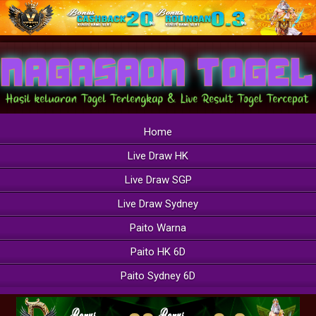
Home
Live Draw HK
Live Draw SGP
Live Draw Sydney
Paito Warna
Paito HK 6D
Paito Sydney 6D