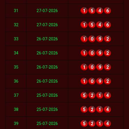
1
5
4
6
31
27-07-2026
1
5
4
6
32
27-07-2026
1
0
9
2
33
26-07-2026
1
0
9
2
34
26-07-2026
1
0
9
2
35
26-07-2026
1
0
9
2
36
26-07-2026
5
2
1
4
37
25-07-2026
5
2
1
4
38
25-07-2026
5
2
1
4
39
25-07-2026