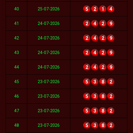
5
2
1
4
40
25-07-2026
2
4
2
9
41
24-07-2026
2
4
2
9
42
24-07-2026
2
4
2
9
43
24-07-2026
2
4
2
9
44
24-07-2026
5
3
8
2
45
23-07-2026
5
3
8
2
46
23-07-2026
5
3
8
2
47
23-07-2026
5
3
8
2
48
23-07-2026