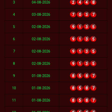
2
4
4
8
3
04-08-2026
7
0
3
7
4
03-08-2026
9
1
3
5
5
02-08-2026
9
1
3
5
6
02-08-2026
9
1
3
5
7
02-08-2026
9
1
3
5
8
02-08-2026
8
5
8
7
9
01-08-2026
8
5
8
7
10
01-08-2026
8
5
8
7
11
01-08-2026