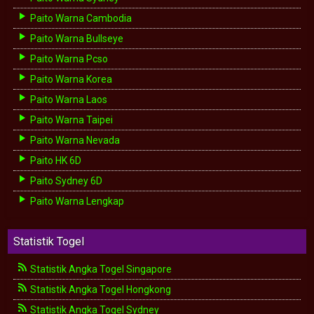
Paito Warna Cambodia
Paito Warna Bullseye
Paito Warna Pcso
Paito Warna Korea
Paito Warna Laos
Paito Warna Taipei
Paito Warna Nevada
Paito HK 6D
Paito Sydney 6D
Paito Warna Lengkap
Statistik Togel
Statistik Angka Togel Singapore
Statistik Angka Togel Hongkong
Statistik Angka Togel Sydney