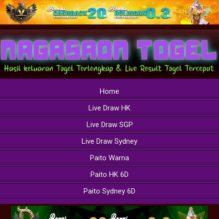
Home
Live Draw HK
Live Draw SGP
Live Draw Sydney
Paito Warna
Paito HK 6D
Paito Sydney 6D