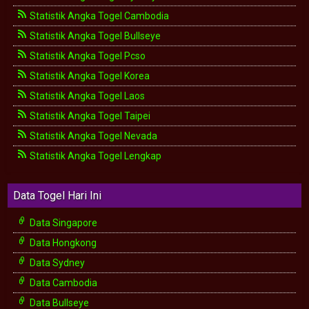
Statistik Angka Togel Cambodia
Statistik Angka Togel Bullseye
Statistik Angka Togel Pcso
Statistik Angka Togel Korea
Statistik Angka Togel Laos
Statistik Angka Togel Taipei
Statistik Angka Togel Nevada
Statistik Angka Togel Lengkap
Data Togel Hari Ini
Data Singapore
Data Hongkong
Data Sydney
Data Cambodia
Data Bullseye