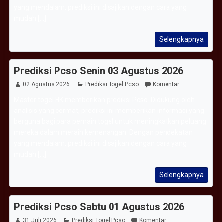
yang mendalam, prediksi ini disajikan dengan cara yang
mudah [...]
Selengkapnya
Prediksi Pcso Senin 03 Agustus 2026
02 Agustus 2026
Prediksi Togel Pcso
Komentar
Master togel HK memberikan prediksi Pcso Didukung oleh
analisis yang cermat, prediksi ini memberikan informasi yang
berguna bagi para pemain togel untuk meningkatkan peluang
mereka dalam meraih kemenangan. Dengan pendekatan
yang mendalam, prediksi ini disajikan dengan cara yang
mudah [...]
Selengkapnya
Prediksi Pcso Sabtu 01 Agustus 2026
31 Juli 2026
Prediksi Togel Pcso
Komentar