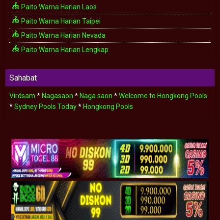
Paito Warna Harian Laos
Paito Warna Harian Taipei
Paito Warna Harian Nevada
Paito Warna Harian Lengkap
Sahabat
Virdsam
*
Nagasaon
*
Naga saon
*
Welcome to Hongkong Pools
*
Sydney Pools Today
*
Hongkong Pools