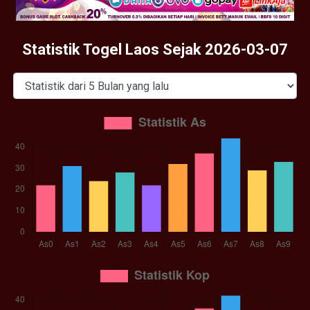
Statistik Togel Laos Sejak 2026-03-07