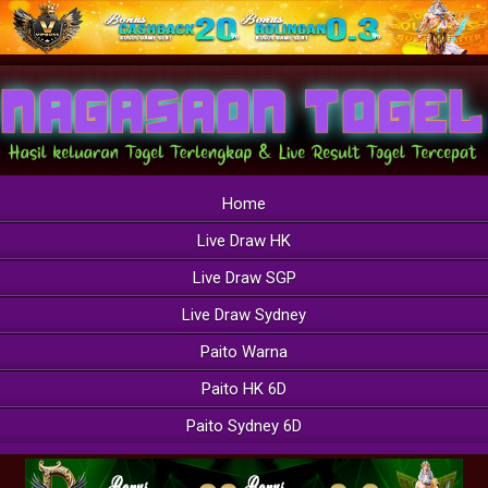
Home
Live Draw HK
Live Draw SGP
Live Draw Sydney
Paito Warna
Paito HK 6D
Paito Sydney 6D