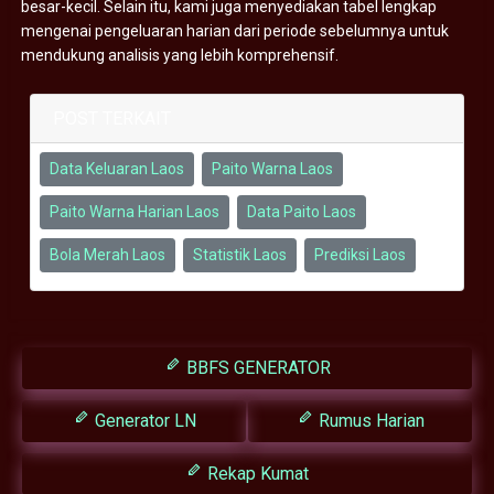
besar-kecil. Selain itu, kami juga menyediakan tabel lengkap
mengenai pengeluaran harian dari periode sebelumnya untuk
mendukung analisis yang lebih komprehensif.
POST TERKAIT
Data Keluaran Laos
Paito Warna Laos
Paito Warna Harian Laos
Data Paito Laos
Bola Merah Laos
Statistik Laos
Prediksi Laos
BBFS GENERATOR
Generator LN
Rumus Harian
Rekap Kumat