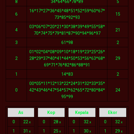
8
34*64*66*78*89
5
16*17*27*36*45*48*51*52*59*60*67*
6
15
73*85*92*93
03*06*07*20*21*30*38*39*49*55*58*
4
21
70*74*75*79*81*87*90*94*96*97
3
61*98
2
01*02*04*08*09*10*18*19*23*25*26*
2
28*29*37*40*41*44*50*53*56*63*68*
29
69*71*76*82*86*88*91
1
14*83
2
00*05*11*12*13*22*24*31*32*33*35*
0
42*43*46*47*54*57*62*65*72*80*84*
24
95*99
As
Kop
Kepala
Ekor
0
22
0
28
0
32
0
32
x
x
x
x
1
31
1
25
1
30
1
29
x
x
x
x