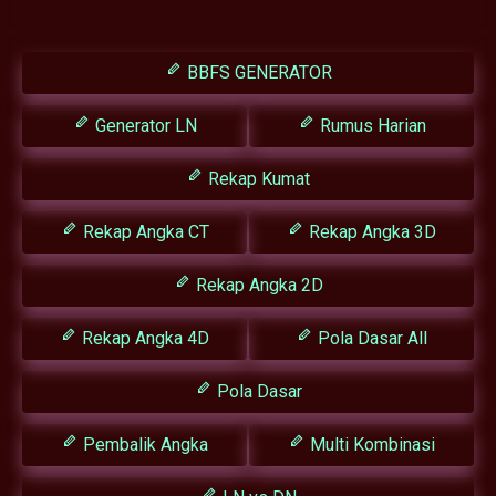
BBFS GENERATOR
Generator LN
Rumus Harian
Rekap Kumat
Rekap Angka CT
Rekap Angka 3D
Rekap Angka 2D
Rekap Angka 4D
Pola Dasar All
Pola Dasar
Pembalik Angka
Multi Kombinasi