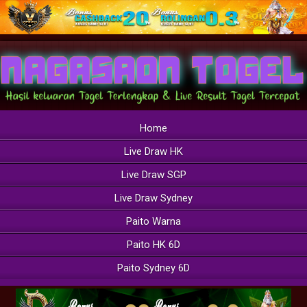
Home
Live Draw HK
Live Draw SGP
Live Draw Sydney
Paito Warna
Paito HK 6D
Paito Sydney 6D