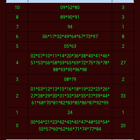
10
09*52*80
3
8
89*90*91
3
7
94
1
6
06*17*32*49*64*67*73*97
8
5
05*63
2
02*07*10*11*14*20*36*38*40*41*46*
4
51*53*56*58*59*65*69*72*75*76*78*
27
88*93*95*96*98
3
08*79
2
01*03*12*13*15*16*18*19*22*25*26*
2
27*28*29*30*31*33*34*35*37*39*44*
33
61*68*70*81*82*83*85*86*87*92*99
1
24
1
00*04*21*23*42*43*45*47*48*50*54*
0
20
55*57*60*62*66*71*74*77*84