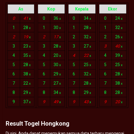
As
Kop
Kepala
Ekor
0
41
0
36
0
34
0
24
x
x
x
x
1
28
1
30
1
28
1
32
x
x
x
x
2
19
2
17
2
32
2
26
x
x
x
x
3
23
3
28
3
27
3
40
x
x
x
x
4
35
4
20
4
22
4
39
x
x
x
x
5
28
5
30
5
25
5
25
x
x
x
x
6
38
6
29
6
32
6
28
x
x
x
x
7
22
7
27
7
28
7
38
x
x
x
x
8
29
8
34
8
29
8
28
x
x
x
x
9
37
9
49
9
43
9
20
x
x
x
x
Result Togel Hongkong
Di sini, Anda dapat menemukan semua data terbaru mengenai