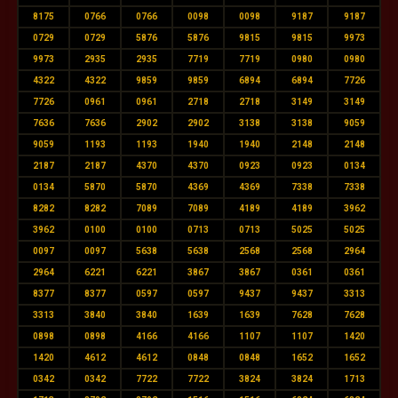
8175
0766
0766
0098
0098
9187
9187
0729
0729
5876
5876
9815
9815
9973
9973
2935
2935
7719
7719
0980
0980
4322
4322
9859
9859
6894
6894
7726
7726
0961
0961
2718
2718
3149
3149
7636
7636
2902
2902
3138
3138
9059
9059
1193
1193
1940
1940
2148
2148
2187
2187
4370
4370
0923
0923
0134
0134
5870
5870
4369
4369
7338
7338
8282
8282
7089
7089
4189
4189
3962
3962
0100
0100
0713
0713
5025
5025
0097
0097
5638
5638
2568
2568
2964
2964
6221
6221
3867
3867
0361
0361
8377
8377
0597
0597
9437
9437
3313
3313
3840
3840
1639
1639
7628
7628
0898
0898
4166
4166
1107
1107
1420
1420
4612
4612
0848
0848
1652
1652
0342
0342
7722
7722
3824
3824
1713