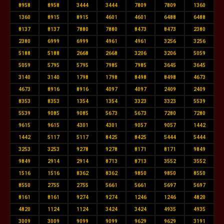
8958
8958
3444
3444
7809
7809
1360
1360
8915
8915
4601
4601
6488
6488
8137
8137
7880
7880
8473
8473
2380
2380
6999
6999
4961
4961
3256
3256
5188
5188
2668
2668
3206
3206
5059
5059
5795
5795
7985
7985
3645
3645
3140
3140
1798
1798
8498
8498
4673
4673
8916
8916
4097
4097
2409
2409
8353
8353
1354
1354
3323
3323
5539
5539
9085
9085
5673
5673
7280
7280
9615
9615
4301
4301
9057
9057
1442
1442
5117
5117
8425
8425
5444
5444
3253
3253
9278
9278
8171
8171
9849
9849
2914
2914
8713
8713
3552
3552
1516
1516
8362
8362
9850
9850
8550
8550
2755
2755
5661
5661
5697
5697
8161
8161
9274
9274
1246
1246
4820
4820
1124
1124
3424
3424
4935
4935
3009
3009
9099
9099
9629
9629
3191