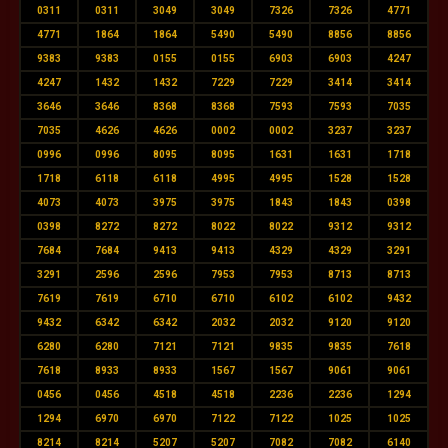
0311
0311
3049
3049
7326
7326
4771
4771
1864
1864
5490
5490
8856
8856
9383
9383
0155
0155
6903
6903
4247
4247
1432
1432
7229
7229
3414
3414
3646
3646
8368
8368
7593
7593
7035
7035
4626
4626
0002
0002
3237
3237
0996
0996
8095
8095
1631
1631
1718
1718
6118
6118
4995
4995
1528
1528
4073
4073
3975
3975
1843
1843
0398
0398
8272
8272
8022
8022
9312
9312
7684
7684
9413
9413
4329
4329
3291
3291
2596
2596
7953
7953
8713
8713
7619
7619
6710
6710
6102
6102
9432
9432
6342
6342
2032
2032
9120
9120
6280
6280
7121
7121
9835
9835
7618
7618
8933
8933
1567
1567
9061
9061
0456
0456
4518
4518
2236
2236
1294
1294
6970
6970
7122
7122
1025
1025
8214
8214
5207
5207
7082
7082
6140