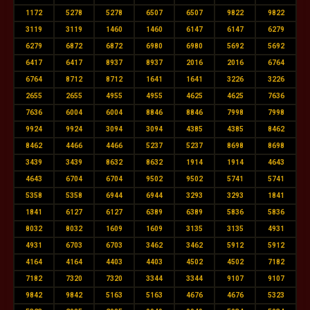
1172
5278
5278
6507
6507
9822
9822
3119
3119
1460
1460
6147
6147
6279
6279
6872
6872
6980
6980
5692
5692
6417
6417
8937
8937
2016
2016
6764
6764
8712
8712
1641
1641
3226
3226
2655
2655
4955
4955
4625
4625
7636
7636
6004
6004
8846
8846
7998
7998
9924
9924
3094
3094
4385
4385
8462
8462
4466
4466
5237
5237
8698
8698
3439
3439
8632
8632
1914
1914
4643
4643
6704
6704
9502
9502
5741
5741
5358
5358
6944
6944
3293
3293
1841
1841
6127
6127
6389
6389
5836
5836
8032
8032
1609
1609
3135
3135
4931
4931
6703
6703
3462
3462
5912
5912
4164
4164
4403
4403
4502
4502
7182
7182
7320
7320
3344
3344
9107
9107
9842
9842
5163
5163
4676
4676
5323