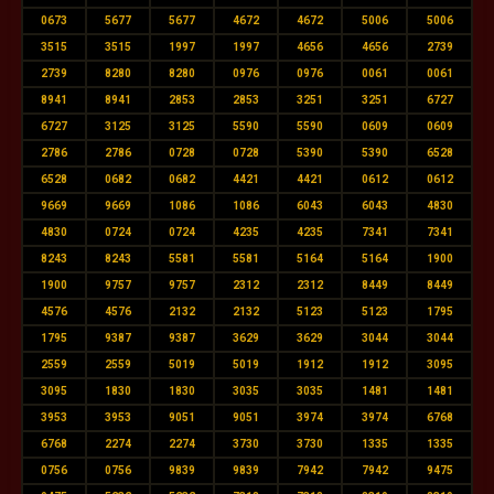
0673
5677
5677
4672
4672
5006
5006
3515
3515
1997
1997
4656
4656
2739
2739
8280
8280
0976
0976
0061
0061
8941
8941
2853
2853
3251
3251
6727
6727
3125
3125
5590
5590
0609
0609
2786
2786
0728
0728
5390
5390
6528
6528
0682
0682
4421
4421
0612
0612
9669
9669
1086
1086
6043
6043
4830
4830
0724
0724
4235
4235
7341
7341
8243
8243
5581
5581
5164
5164
1900
1900
9757
9757
2312
2312
8449
8449
4576
4576
2132
2132
5123
5123
1795
1795
9387
9387
3629
3629
3044
3044
2559
2559
5019
5019
1912
1912
3095
3095
1830
1830
3035
3035
1481
1481
3953
3953
9051
9051
3974
3974
6768
6768
2274
2274
3730
3730
1335
1335
0756
0756
9839
9839
7942
7942
9475