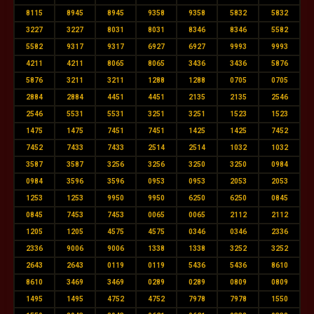
8115
8945
8945
9358
9358
5832
5832
3227
3227
8031
8031
8346
8346
5582
5582
9317
9317
6927
6927
9993
9993
4211
4211
8065
8065
3436
3436
5876
5876
3211
3211
1288
1288
0705
0705
2884
2884
4451
4451
2135
2135
2546
2546
5531
5531
3251
3251
1523
1523
1475
1475
7451
7451
1425
1425
7452
7452
7433
7433
2514
2514
1032
1032
3587
3587
3256
3256
3250
3250
0984
0984
3596
3596
0953
0953
2053
2053
1253
1253
9950
9950
6250
6250
0845
0845
7453
7453
0065
0065
2112
2112
1205
1205
4575
4575
0346
0346
2336
2336
9006
9006
1338
1338
3252
3252
2643
2643
0119
0119
5436
5436
8610
8610
3469
3469
0289
0289
0809
0809
1495
1495
4752
4752
7978
7978
1550