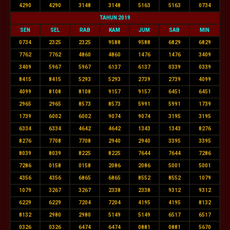
4290
4290
3148
3148
5163
5163
0734
TAHUN 2019
SEN
SEL
RAB
KAM
JUM
SAB
MIN
0734
2325
2325
9588
9588
6829
6829
7762
7762
4860
4860
1476
1476
3409
3409
5967
5967
6137
6137
0339
0339
8415
8415
5293
5293
2739
2739
4099
4099
8108
8108
9157
9157
6451
6451
2965
2965
8573
8573
5991
5991
1739
1739
6002
6002
9074
9074
3195
3195
6334
6334
4642
4642
1343
1343
8276
8276
7708
7708
2940
2940
3395
3395
8039
8039
8225
8225
7644
7644
7286
7286
0158
0158
2086
2086
5001
5001
4356
4356
6865
6865
8552
8552
1079
1079
3267
3267
2338
2338
9312
9312
6229
6229
7204
7204
4195
4195
8132
8132
2980
2980
5149
5149
6517
6517
0326
0326
6474
6474
0881
0881
5670