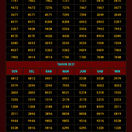
7147
7462
7462
1737
1737
5875
5875
9672
9672
7276
7276
7467
7467
3677
3677
8571
8571
7290
7290
2049
2049
8971
8971
8208
8208
6902
6902
3207
3207
9828
9828
3356
3356
7992
7992
8575
8575
4426
4426
8954
8954
6385
6385
6592
6592
3530
3530
1558
1558
8507
8507
3262
3262
0659
0659
7450
7450
4914
4914
1765
1765
7048
7048
TAHUN 2021
SEN
SEL
RAB
KAM
JUM
SAB
MIN
6812
6812
6951
6951
3328
3328
3979
3979
2390
2390
7930
7930
4302
4302
2650
2650
8021
8021
5218
5218
1530
1530
1319
1319
2174
2174
3213
3213
1208
1208
2188
2188
8309
8309
2311
2311
2896
2896
8838
8838
0819
0819
9944
9944
9855
9855
9316
9316
0328
0328
3816
3816
6295
6295
1220
1220