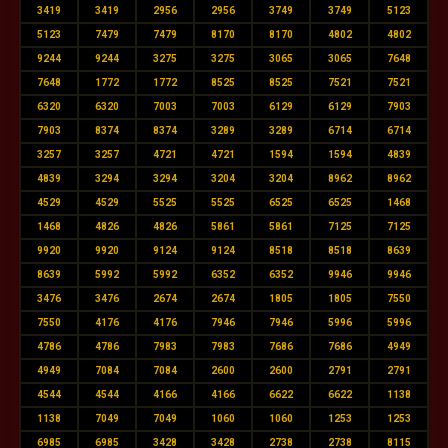
3419
3419
2956
2956
3749
3749
5123
5123
7479
7479
8170
8170
4802
4802
9244
9244
3275
3275
3065
3065
7648
7648
1772
1772
8525
8525
7521
7521
6320
6320
7003
7003
6129
6129
7903
7903
8374
8374
3289
3289
6714
6714
3257
3257
4721
4721
1594
1594
4839
4839
3294
3294
3204
3204
8962
8962
4529
4529
5525
5525
6525
6525
1468
1468
4826
4826
5861
5861
7125
7125
9920
9920
9124
9124
8518
8518
8639
8639
5992
5992
6352
6352
9946
9946
3476
3476
2674
2674
1805
1805
7550
7550
4176
4176
7946
7946
5996
5996
4786
4786
7983
7983
7686
7686
4949
4949
7084
7084
2600
2600
2791
2791
4544
4544
4166
4166
6622
6622
1138
1138
7049
7049
1060
1060
1253
1253
6985
6985
3428
3428
2738
2738
8115