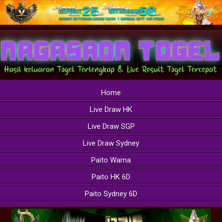
Home
Live Draw HK
Live Draw SGP
Live Draw Sydney
Paito Warna
Paito HK 6D
Paito Sydney 6D