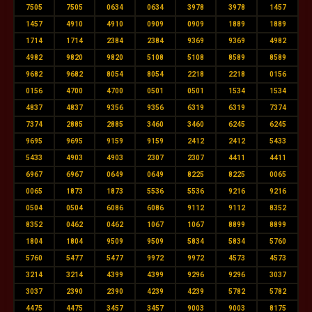
7505
7505
0634
0634
3978
3978
1457
1457
4910
4910
0909
0909
1889
1889
1714
1714
2384
2384
9369
9369
4982
4982
9820
9820
5108
5108
8589
8589
9682
9682
8054
8054
2218
2218
0156
0156
4700
4700
0501
0501
1534
1534
4837
4837
9356
9356
6319
6319
7374
7374
2885
2885
3460
3460
6245
6245
9695
9695
9159
9159
2412
2412
5433
5433
4903
4903
2307
2307
4411
4411
6967
6967
0649
0649
8225
8225
0065
0065
1873
1873
5536
5536
9216
9216
0504
0504
6086
6086
9112
9112
8352
8352
0462
0462
1067
1067
8899
8899
1804
1804
9509
9509
5834
5834
5760
5760
5477
5477
9972
9972
4573
4573
3214
3214
4399
4399
9296
9296
3037
3037
2390
2390
4239
4239
5782
5782
4475
4475
3457
3457
9003
9003
8175