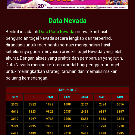
Data Nevada
Berikut ini adalah
Data Paito Nevada
menyajikan hasil
pengundian togel Nevada secara lengkap dan terperinci,
dirancang untuk membantu pemain menganalisis hasil
sebelumnya guna menyusun prediksi togel Nevada yang lebih
akurat. Dengan akses yang praktis dan pembaruan yang rutin,
Data Nevada menjadi referensi andal bagi penggemar togel
untuk meningkatkan strategi taruhan dan memaksimalkan
peluang kemenangan.
TAHUN 2017
SEN
SEL
RAB
KAM
JUM
SAB
MIN
2522
2522
1088
1088
2324
2324
6616
6616
9823
9823
2435
2435
6887
6887
3097
3097
9766
9766
5683
5683
9324
9324
2095
2095
1132
1132
3270
3270
6489
6489
7018
7018
9488
9488
2785