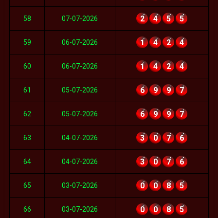
2
4
5
5
58
07-07-2026
1
4
2
4
59
06-07-2026
1
4
2
4
60
06-07-2026
6
9
9
7
61
05-07-2026
6
9
9
7
62
05-07-2026
3
0
7
6
63
04-07-2026
3
0
7
6
64
04-07-2026
0
0
8
5
65
03-07-2026
0
0
8
5
66
03-07-2026