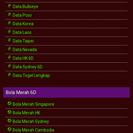
Data Bullseye
Data Pcso
Data Korea
Data Laos
Data Taipei
Data Nevada
Data HK 6D
Data Sydney 6D
Data Togel Lengkap
Bola Merah 6D
Bola Merah Singapore
Bola Merah HK
Bola Merah Sydney
Bola Merah Cambodia