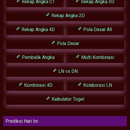
Rekap Angka CT
Rekap Angka 3D
Rekap Angka 2D
Rekap Angka 4D
Pola Dasar All
Pola Dasar
Pembalik Angka
Multi Kombinasi
LN vs DN
Kombinasi 4D
Kolaborasi LN
Kalkulator Togel
Prediksi Hari Ini