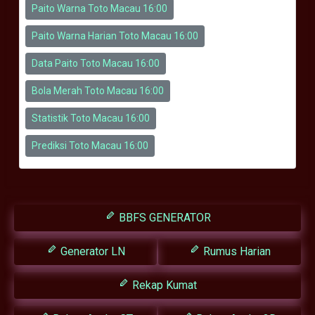
Paito Warna Toto Macau 16:00
Paito Warna Harian Toto Macau 16:00
Data Paito Toto Macau 16:00
Bola Merah Toto Macau 16:00
Statistik Toto Macau 16:00
Prediksi Toto Macau 16:00
BBFS GENERATOR
Generator LN
Rumus Harian
Rekap Kumat