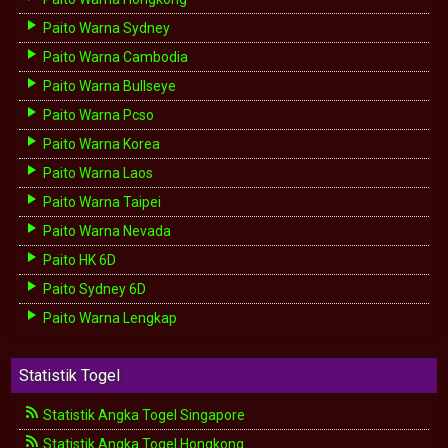
Paito Warna Sydney
Paito Warna Cambodia
Paito Warna Bullseye
Paito Warna Pcso
Paito Warna Korea
Paito Warna Laos
Paito Warna Taipei
Paito Warna Nevada
Paito HK 6D
Paito Sydney 6D
Paito Warna Lengkap
Statistik Togel
Statistik Angka Togel Singapore
Statistik Angka Togel Hongkong