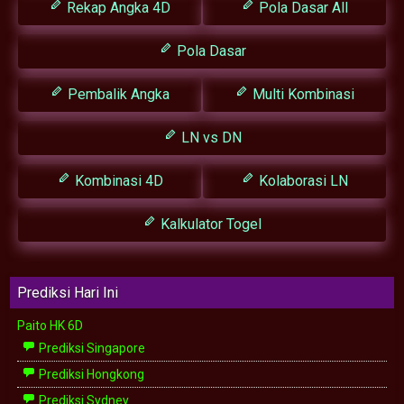
Rekap Angka 4D
Pola Dasar All
Pola Dasar
Pembalik Angka
Multi Kombinasi
LN vs DN
Kombinasi 4D
Kolaborasi LN
Kalkulator Togel
Prediksi Hari Ini
Paito HK 6D
Prediksi Singapore
Prediksi Hongkong
Prediksi Sydney