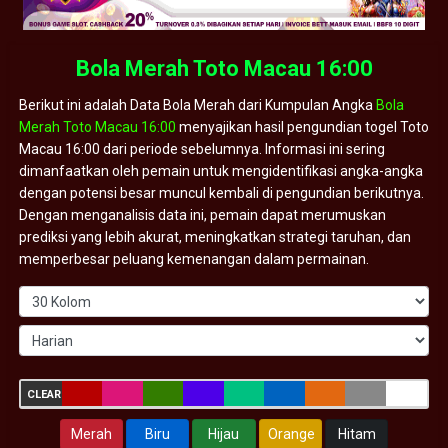
Bola Merah Toto Macau 16:00
Berikut ini adalah Data Bola Merah dari Kumpulan Angka
Bola
Merah Toto Macau 16:00
menyajikan hasil pengundian togel Toto
Macau 16:00 dari periode sebelumnya. Informasi ini sering
dimanfaatkan oleh pemain untuk mengidentifikasi angka-angka
dengan potensi besar muncul kembali di pengundian berikutnya.
Dengan menganalisis data ini, pemain dapat merumuskan
prediksi yang lebih akurat, meningkatkan strategi taruhan, dan
memperbesar peluang kemenangan dalam permainan.
CLEAR
Merah
Biru
Hijau
Orange
Hitam