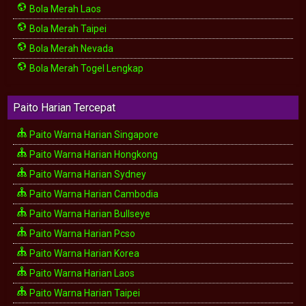
Bola Merah Laos
Bola Merah Taipei
Bola Merah Nevada
Bola Merah Togel Lengkap
Paito Harian Tercepat
Paito Warna Harian Singapore
Paito Warna Harian Hongkong
Paito Warna Harian Sydney
Paito Warna Harian Cambodia
Paito Warna Harian Bullseye
Paito Warna Harian Pcso
Paito Warna Harian Korea
Paito Warna Harian Laos
Paito Warna Harian Taipei