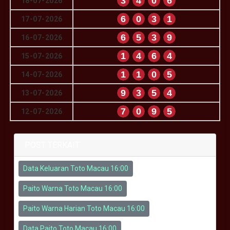
3
4
0
6
18-07-2026
6
0
3
1
17-07-2026
6
5
3
9
16-07-2026
1
4
6
4
15-07-2026
1
1
0
5
14-07-2026
9
3
5
4
13-07-2026
7
0
9
5
12-07-2026
POST TERKAIT
Data Keluaran Toto Macau 16:00
Paito Warna Toto Macau 16:00
Paito Warna Harian Toto Macau 16:00
Data Paito Toto Macau 16:00