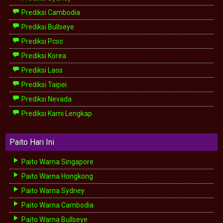
Prediksi Cambodia
Prediksi Bullseye
Prediksi Pcso
Prediksi Korea
Prediksi Laos
Prediksi Taipei
Prediksi Nevada
Prediksi Kami Lengkap
Paito Hari Ini
Paito Warna Singapore
Paito Warna Hongkong
Paito Warna Sydney
Paito Warna Cambodia
Paito Warna Bullseye