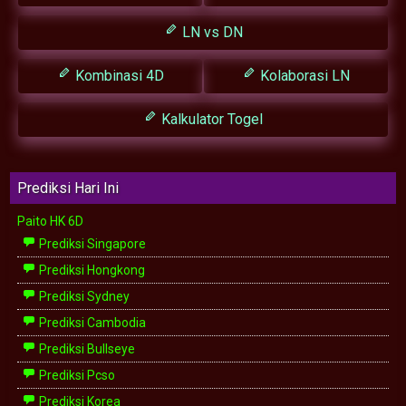
LN vs DN
Kombinasi 4D
Kolaborasi LN
Kalkulator Togel
Prediksi Hari Ini
Paito HK 6D
Prediksi Singapore
Prediksi Hongkong
Prediksi Sydney
Prediksi Cambodia
Prediksi Bullseye
Prediksi Pcso
Prediksi Korea