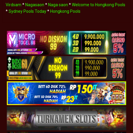
Virdsam
*
Nagasaon
*
Naga saon
*
Welcome to Hongkong Pools
*
Sydney Pools Today
*
Hongkong Pools