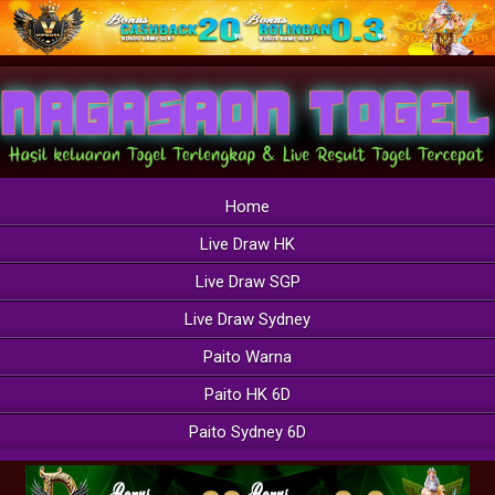
Home
Live Draw HK
Live Draw SGP
Live Draw Sydney
Paito Warna
Paito HK 6D
Paito Sydney 6D