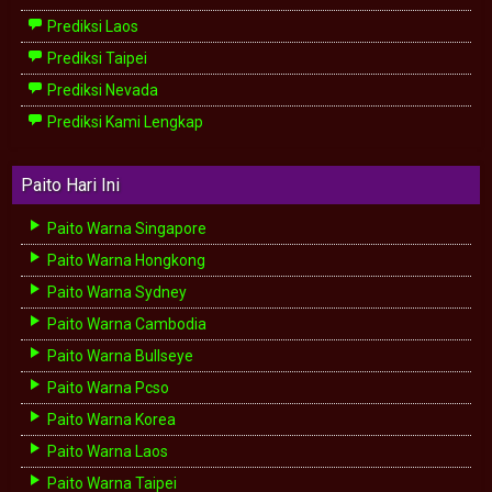
Prediksi Laos
Prediksi Taipei
Prediksi Nevada
Prediksi Kami Lengkap
Paito Hari Ini
Paito Warna Singapore
Paito Warna Hongkong
Paito Warna Sydney
Paito Warna Cambodia
Paito Warna Bullseye
Paito Warna Pcso
Paito Warna Korea
Paito Warna Laos
Paito Warna Taipei