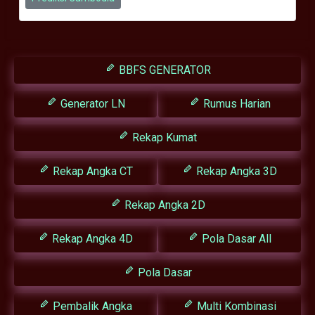
BBFS GENERATOR
Generator LN
Rumus Harian
Rekap Kumat
Rekap Angka CT
Rekap Angka 3D
Rekap Angka 2D
Rekap Angka 4D
Pola Dasar All
Pola Dasar
Pembalik Angka
Multi Kombinasi