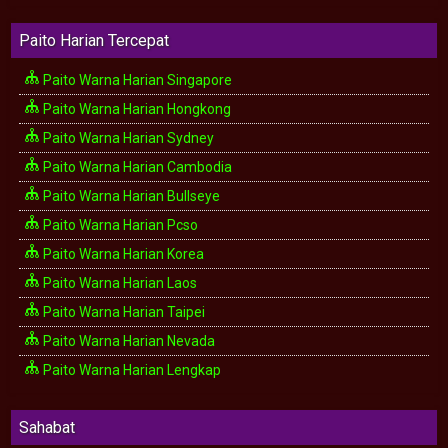
Paito Harian Tercepat
Paito Warna Harian Singapore
Paito Warna Harian Hongkong
Paito Warna Harian Sydney
Paito Warna Harian Cambodia
Paito Warna Harian Bullseye
Paito Warna Harian Pcso
Paito Warna Harian Korea
Paito Warna Harian Laos
Paito Warna Harian Taipei
Paito Warna Harian Nevada
Paito Warna Harian Lengkap
Sahabat